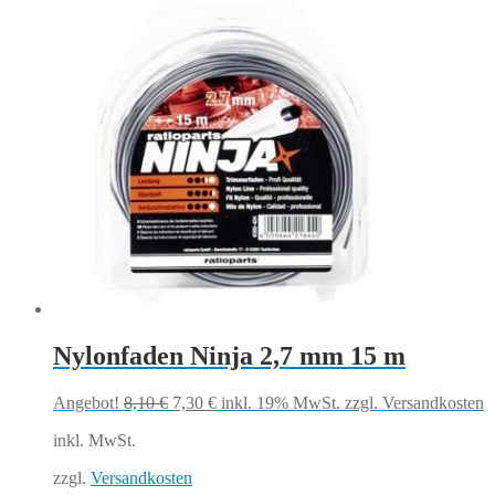
Nylonfaden Ninja 2,7 mm 15 m
Ursprünglicher
Aktueller
Angebot!
8,10
€
7,30
€
inkl. 19% MwSt.
zzgl. Versandkosten
Preis
Preis
inkl. MwSt.
war:
ist:
8,10 €
7,30 €.
zzgl.
Versandkosten