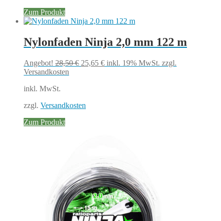
Zum Produkt
Nylonfaden Ninja 2,0 mm 122 m
Ursprünglicher
Aktueller
Angebot!
28,50
€
25,65
€
inkl. 19% MwSt.
zzgl.
Preis
Preis
Versandkosten
war:
ist:
inkl. MwSt.
28,50 €
25,65 €.
zzgl.
Versandkosten
Zum Produkt