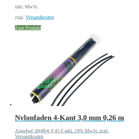
inkl. MwSt.
zzgl.
Versandkosten
Zum Produkt
Nylonfaden 4-Kant 3,0 mm 0,26 m
Ursprünglicher
Aktueller
Angebot!
19,95
€
9,45
€
inkl. 19% MwSt.
zzgl.
Preis
Preis
Versandkosten