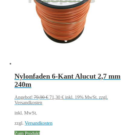
Nylonfaden 6-Kant Alucut 2,7 mm
240m
Ursprünglicher
Aktueller
Angebot!
79,90
€
71,30
€
inkl. 19% MwSt.
zzgl.
Preis
Preis
Versandkosten
war:
ist:
inkl. MwSt.
79,90 €
71,30 €.
zzgl.
Versandkosten
Zum Produkt