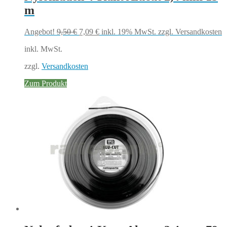
m
Ursprünglicher
Aktueller
Angebot!
9,50
€
7,09
€
inkl. 19% MwSt.
zzgl. Versandkosten
Preis
Preis
inkl. MwSt.
war:
ist:
9,50 €
7,09 €.
zzgl.
Versandkosten
Zum Produkt