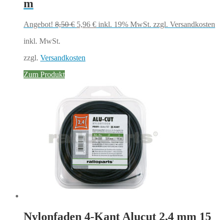
m
Ursprünglicher
Aktueller
Angebot!
8,50
€
5,96
€
inkl. 19% MwSt.
zzgl. Versandkosten
Preis
Preis
inkl. MwSt.
war:
ist:
8,50 €
5,96 €.
zzgl.
Versandkosten
Zum Produkt
Nylonfaden 4-Kant Alucut 2,4 mm 15