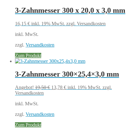
3-Zahnmesser 300 x 20,0 x 3,0 mm
16,15
€
inkl. 19% MwSt.
zzgl. Versandkosten
inkl. MwSt.
zzgl.
Versandkosten
Zum Produkt
3-Zahnmesser 300×25,4×3,0 mm
Ursprünglicher
Aktueller
Angebot!
19,50
€
13,78
€
inkl. 19% MwSt.
zzgl.
Preis
Preis
Versandkosten
war:
ist:
inkl. MwSt.
19,50 €
13,78 €.
zzgl.
Versandkosten
Zum Produkt