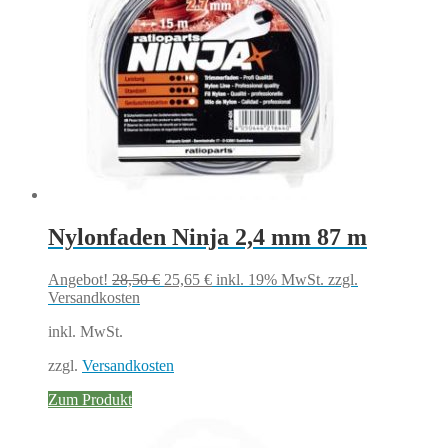
Nylonfaden Ninja 2,4 mm 87 m
Ursprünglicher
Aktueller
Angebot!
28,50
€
25,65
€
inkl. 19% MwSt.
zzgl.
Preis
Preis
Versandkosten
war:
ist:
inkl. MwSt.
28,50 €
25,65 €.
zzgl.
Versandkosten
Zum Produkt