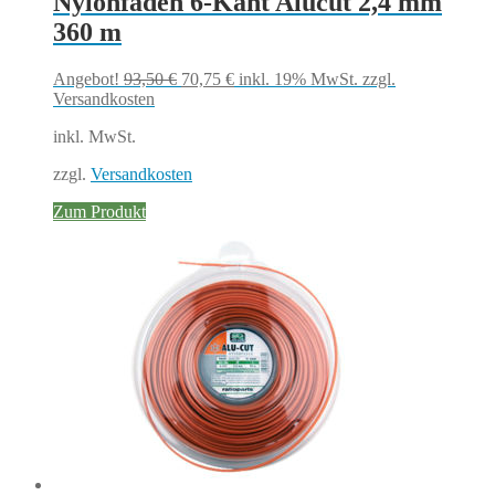
Nylonfaden 6-Kant Alucut 2,4 mm
360 m
Ursprünglicher
Aktueller
Angebot!
93,50
€
70,75
€
inkl. 19% MwSt.
zzgl.
Preis
Preis
Versandkosten
war:
ist:
inkl. MwSt.
93,50 €
70,75 €.
zzgl.
Versandkosten
Zum Produkt