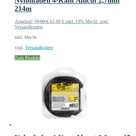
Nylonfaden 4-Kant Alucut 2,7mm
214m
Ursprünglicher
Aktueller
Angebot!
79,90
€
62,88
€
inkl. 19% MwSt.
zzgl.
Preis
Preis
Versandkosten
war:
ist:
inkl. MwSt.
79,90 €
62,88 €.
zzgl.
Versandkosten
Zum Produkt