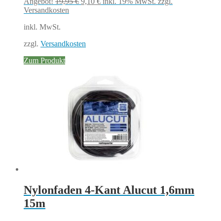
Ursprünglicher
Aktueller
Angebot!
19,95
€
9,10
€
inkl. 19% MwSt.
zzgl.
Preis
Preis
Versandkosten
war:
ist:
inkl. MwSt.
19,95 €
9,10 €.
zzgl.
Versandkosten
Zum Produkt
Nylonfaden 4-Kant Alucut 1,6mm
15m