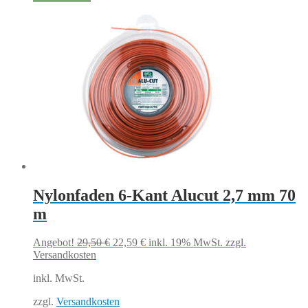
Nylonfaden 6-Kant Alucut 2,7 mm 70
m
Ursprünglicher
Aktueller
Angebot!
29,50
€
22,59
€
inkl. 19% MwSt.
zzgl.
Preis
Preis
Versandkosten
war:
ist:
inkl. MwSt.
29,50 €
22,59 €.
zzgl.
Versandkosten