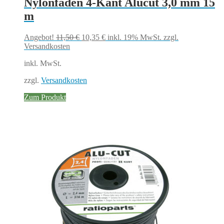
Nylonfaden 4-Kant Alucut 3,0 mm 15
m
Ursprünglicher
Aktueller
Angebot!
11,50
€
10,35
€
inkl. 19% MwSt.
zzgl.
Preis
Preis
Versandkosten
war:
ist:
inkl. MwSt.
11,50 €
10,35 €.
zzgl.
Versandkosten
Zum Produkt