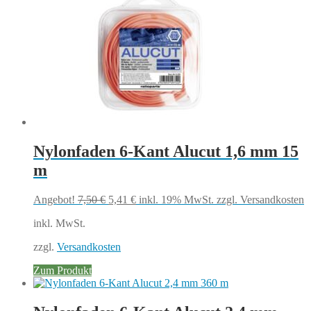
Nylonfaden 6-Kant Alucut 1,6 mm 15
m
Ursprünglicher
Aktueller
Angebot!
7,50
€
5,41
€
inkl. 19% MwSt.
zzgl. Versandkosten
Preis
Preis
inkl. MwSt.
war:
ist:
7,50 €
5,41 €.
zzgl.
Versandkosten
Zum Produkt