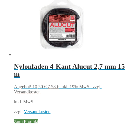
Nylonfaden 4-Kant Alucut 2,7 mm 15
m
Ursprünglicher
Aktueller
Angebot!
10,50
€
7,58
€
inkl. 19% MwSt.
zzgl.
Preis
Preis
Versandkosten
war:
ist:
inkl. MwSt.
10,50 €
7,58 €.
zzgl.
Versandkosten
Zum Produkt