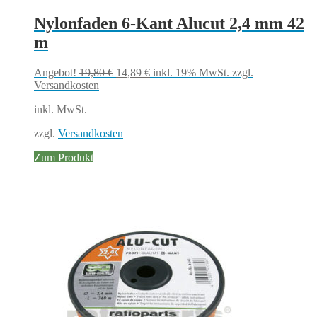
Nylonfaden 6-Kant Alucut 2,4 mm 42
m
Ursprünglicher
Aktueller
Angebot!
19,80
€
14,89
€
inkl. 19% MwSt.
zzgl.
Preis
Preis
Versandkosten
war:
ist:
inkl. MwSt.
19,80 €
14,89 €.
zzgl.
Versandkosten
Zum Produkt