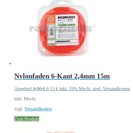
Nylonfaden 6-Kant 2,4mm 15m
Ursprünglicher
Aktueller
Angebot!
8,90
€
6,13
€
inkl. 19% MwSt.
zzgl. Versandkosten
Preis
Preis
inkl. MwSt.
war:
ist:
8,90 €
6,13 €.
zzgl.
Versandkosten
Zum Produkt