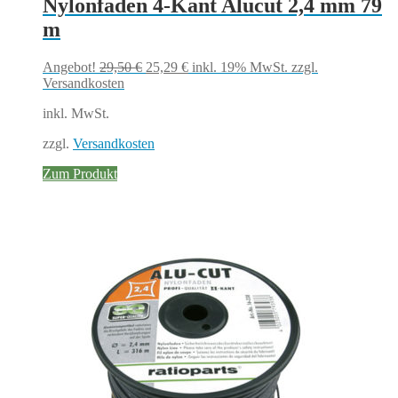
Nylonfaden 4-Kant Alucut 2,4 mm 79
m
Ursprünglicher
Aktueller
Angebot!
29,50
€
25,29
€
inkl. 19% MwSt.
zzgl.
Preis
Preis
Versandkosten
war:
ist:
inkl. MwSt.
29,50 €
25,29 €.
zzgl.
Versandkosten
Zum Produkt