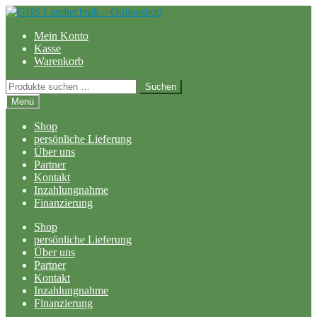
Zur
Zum
Navigation
Inhalt
Mein Konto
springen
springen
Kasse
Warenkorb
Suchen
Suchen
nach:
Menü
Shop
persönliche Lieferung
Über uns
Partner
Kontakt
Inzahlungnahme
Finanzierung
Shop
persönliche Lieferung
Über uns
Partner
Kontakt
Inzahlungnahme
Finanzierung