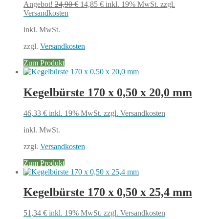
Ursprünglicher
Aktueller
Angebot!
24,90
€
14,85
€
inkl. 19% MwSt.
zzgl.
Preis
Preis
Versandkosten
war:
ist:
inkl. MwSt.
24,90 €
14,85 €.
zzgl.
Versandkosten
Zum Produkt
Kegelbürste 170 x 0,50 x 20,0 mm
46,33
€
inkl. 19% MwSt.
zzgl. Versandkosten
inkl. MwSt.
zzgl.
Versandkosten
Zum Produkt
Kegelbürste 170 x 0,50 x 25,4 mm
51,34
€
inkl. 19% MwSt.
zzgl. Versandkosten