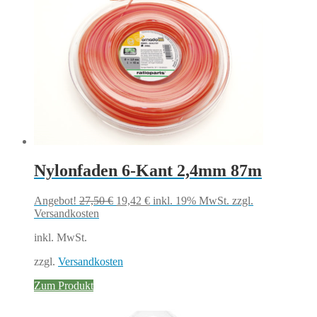
Nylonfaden 6-Kant 2,4mm 87m
Ursprünglicher
Aktueller
Angebot!
27,50
€
19,42
€
inkl. 19% MwSt.
zzgl.
Preis
Preis
Versandkosten
war:
ist:
inkl. MwSt.
27,50 €
19,42 €.
zzgl.
Versandkosten
Zum Produkt