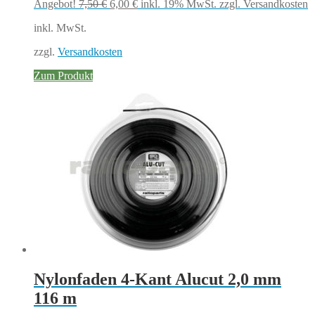
Ursprünglicher
Aktueller
Angebot!
7,50
€
6,00
€
inkl. 19% MwSt.
zzgl. Versandkosten
Preis
Preis
inkl. MwSt.
war:
ist:
7,50 €
6,00 €.
zzgl.
Versandkosten
Zum Produkt
Nylonfaden 4-Kant Alucut 2,0 mm
116 m