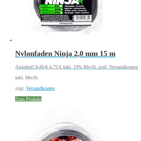
Nylonfaden Ninja 2,0 mm 15 m
Ursprünglicher
Aktueller
Angebot!
5,25
€
4,75
€
inkl. 19% MwSt.
zzgl. Versandkosten
Preis
Preis
inkl. MwSt.
war:
ist:
5,25 €
4,75 €.
zzgl.
Versandkosten
Zum Produkt