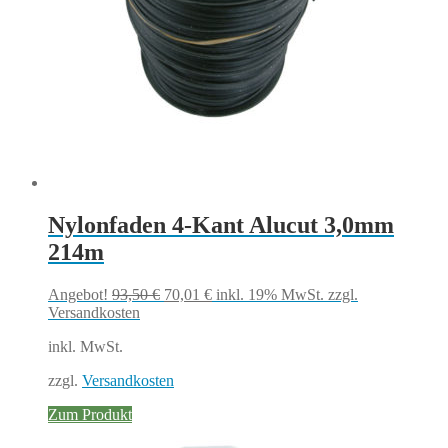
Nylonfaden 4-Kant Alucut 3,0mm
214m
Ursprünglicher
Aktueller
Angebot!
93,50
€
70,01
€
inkl. 19% MwSt.
zzgl.
Preis
Preis
Versandkosten
war:
ist:
inkl. MwSt.
93,50 €
70,01 €.
zzgl.
Versandkosten
Zum Produkt