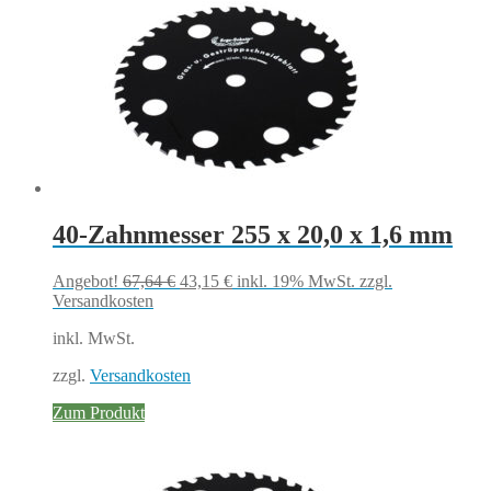
40-Zahnmesser 255 x 20,0 x 1,6 mm
Ursprünglicher
Aktueller
Angebot!
67,64
€
43,15
€
inkl. 19% MwSt.
zzgl.
Preis
Preis
Versandkosten
war:
ist:
inkl. MwSt.
67,64 €
43,15 €.
zzgl.
Versandkosten
Zum Produkt