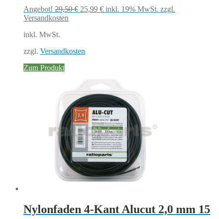
Ursprünglicher
Aktueller
Angebot!
29,50
€
25,99
€
inkl. 19% MwSt.
zzgl.
Preis
Preis
Versandkosten
war:
ist:
inkl. MwSt.
29,50 €
25,99 €.
zzgl.
Versandkosten
Zum Produkt
Nylonfaden 4-Kant Alucut 2,0 mm 15