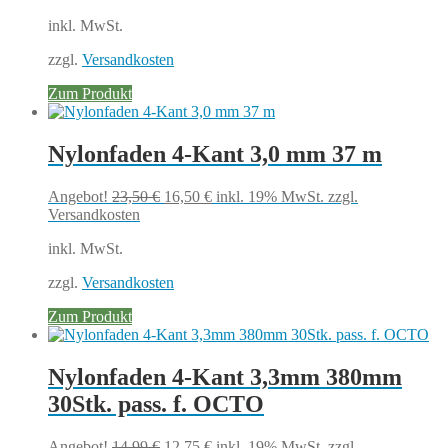
war:
ist:
inkl. MwSt.
19,95 €
9,45 €.
zzgl.
Versandkosten
Zum Produkt
Nylonfaden 4-Kant 3,0 mm 37 m
Ursprünglicher
Aktueller
Angebot!
23,50
€
16,50
€
inkl. 19% MwSt.
zzgl.
Preis
Preis
Versandkosten
war:
ist:
inkl. MwSt.
23,50 €
16,50 €.
zzgl.
Versandkosten
Zum Produkt
Nylonfaden 4-Kant 3,3mm 380mm
30Stk. pass. f. OCTO
Ursprünglicher
Aktueller
Angebot!
14,99
€
12,75
€
inkl. 19% MwSt.
zzgl.