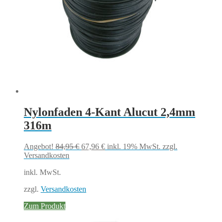
Nylonfaden 4-Kant Alucut 2,4mm
316m
Ursprünglicher
Aktueller
Angebot!
84,95
€
67,96
€
inkl. 19% MwSt.
zzgl.
Preis
Preis
Versandkosten
war:
ist:
inkl. MwSt.
84,95 €
67,96 €.
zzgl.
Versandkosten
Zum Produkt