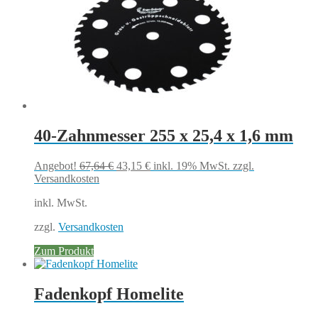
40-Zahnmesser 255 x 25,4 x 1,6 mm
Ursprünglicher
Aktueller
Angebot!
67,64
€
43,15
€
inkl. 19% MwSt.
zzgl.
Preis
Preis
Versandkosten
war:
ist:
inkl. MwSt.
67,64 €
43,15 €.
zzgl.
Versandkosten
Zum Produkt
Fadenkopf Homelite