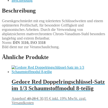
Beschreibung
Beschreibung
Gesenkgeschmiedet mit eng tolerierten Schlüsselweiten und einem
optimierten Profilschaft, für besondere Griffigkeit und
ergonomisches Arbeiten. Durch die Verwendung von
abplatzsicheren mattverchromten Chrom-Vanadium-Stahl besonders
langlebig und extrem Belastbar.
Norm:
DIN 3110, ISO 3318
Bild dient nur zur Veranschaulichung.
Ähnliche Produkte
Gedore Red Doppelringschlüssel-Satz
im 1/3 Schaumstoffmodul 8-teilig
Ursprünglicher
Aktueller
Angebot!
40,28
€
30,95
€
inkl. 19% MwSt.
zzgl.
Preis
Preis
Versandkosten
war:
ist: