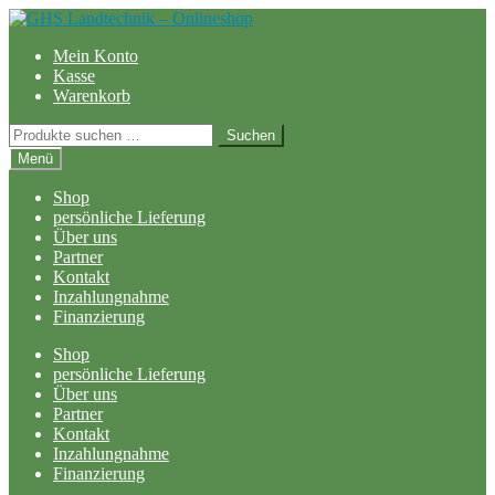
Zur
Zum
Navigation
Inhalt
Mein Konto
springen
springen
Kasse
Warenkorb
Suchen
Suchen
nach:
Menü
Shop
persönliche Lieferung
Über uns
Partner
Kontakt
Inzahlungnahme
Finanzierung
Shop
persönliche Lieferung
Über uns
Partner
Kontakt
Inzahlungnahme
Finanzierung