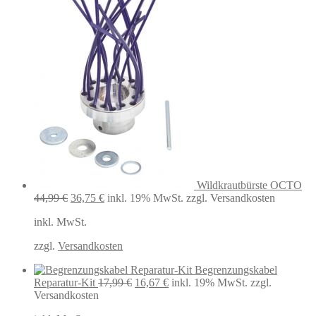
Wildkrautbürste OCTO
Ursprünglicher
Aktueller
44,99
€
36,75
€
inkl. 19% MwSt.
zzgl. Versandkosten
Preis
Preis
inkl. MwSt.
war:
ist:
44,99 €
36,75 €.
zzgl.
Versandkosten
Begrenzungskabel
Ursprünglicher
Aktueller
Reparatur-Kit
17,99
€
16,67
€
inkl. 19% MwSt.
zzgl.
Preis
Preis
Versandkosten
war:
ist: