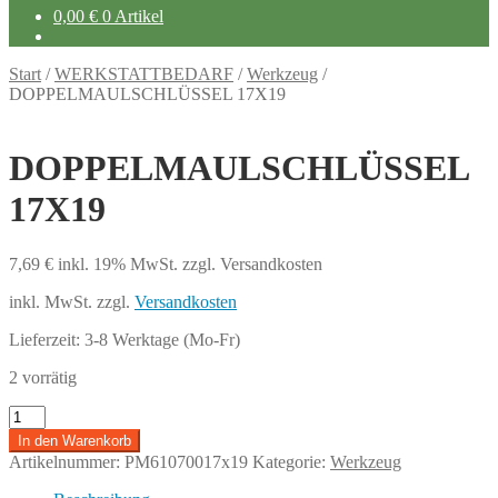
0,00
€
0 Artikel
Start
/
WERKSTATTBEDARF
/
Werkzeug
/
DOPPELMAULSCHLÜSSEL 17X19
DOPPELMAULSCHLÜSSEL
17X19
7,69
€
inkl. 19% MwSt.
zzgl. Versandkosten
inkl. MwSt.
zzgl.
Versandkosten
Lieferzeit:
3-8 Werktage (Mo-Fr)
2 vorrätig
DOPPELMAULSCHLÜSSEL
17X19
In den Warenkorb
Menge
Artikelnummer:
PM61070017x19
Kategorie:
Werkzeug