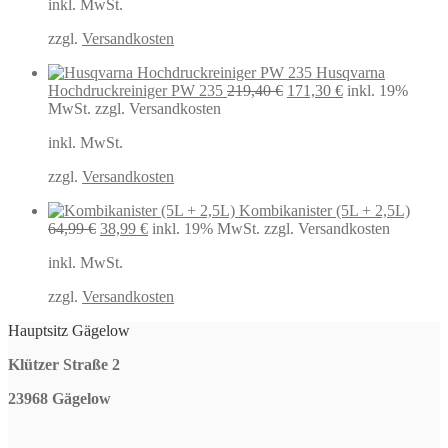
inkl. MwSt.
17,99 €
16,67 €.
zzgl.
Versandkosten
Husqvarna
Ursprünglicher
Aktueller
Hochdruckreiniger PW 235
219,40
€
171,30
€
inkl. 19%
Preis
Preis
MwSt.
zzgl. Versandkosten
war:
ist:
inkl. MwSt.
219,40 €
171,30 €.
zzgl.
Versandkosten
Kombikanister (5L + 2,5L)
Ursprünglicher
Aktueller
64,99
€
38,99
€
inkl. 19% MwSt.
zzgl. Versandkosten
Preis
Preis
inkl. MwSt.
war:
ist:
64,99 €
38,99 €.
zzgl.
Versandkosten
Hauptsitz Gägelow
Klützer Straße 2
23968 Gägelow