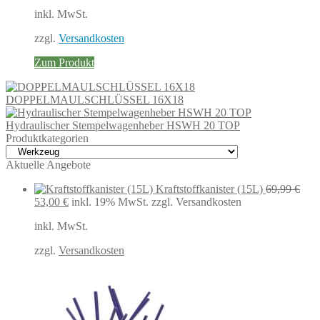
inkl. MwSt.
zzgl.
Versandkosten
Zum Produkt
DOPPELMAULSCHLÜSSEL 16X18
Hydraulischer Stempelwagenheber HSWH 20 TOP
Produktkategorien
Aktuelle Angebote
Kraftstoffkanister (15L)
69,99
€
Ursprünglicher
Aktueller
53,00
€
inkl. 19% MwSt.
zzgl. Versandkosten
Preis
Preis
inkl. MwSt.
war:
ist:
69,99 €
53,00 €.
zzgl.
Versandkosten