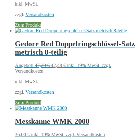
inkl. MwSt.
40,28 €
30,95 €.
zzgl.
Versandkosten
Zum Produkt
Gedore Red Doppelringschlüssel-Satz
metrisch 8-teilig
Ursprünglicher
Aktueller
Angebot!
47,20
€
42,48
€
inkl. 19% MwSt.
zzgl.
Preis
Preis
Versandkosten
war:
ist:
inkl. MwSt.
47,20 €
42,48 €.
zzgl.
Versandkosten
Zum Produkt
Messkanne WMK 2000
36,00
€
inkl. 19% MwSt.
zzgl. Versandkosten