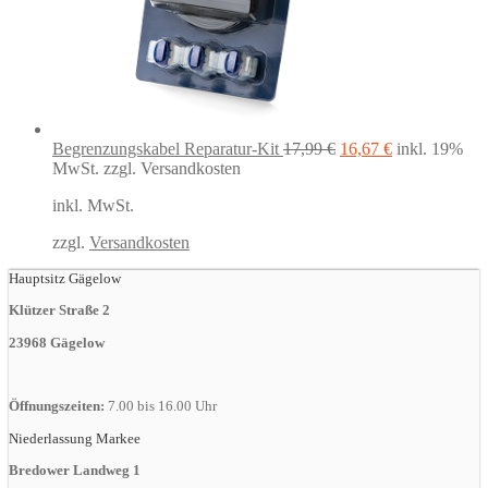
Ursprünglicher
Aktueller
Begrenzungskabel Reparatur-Kit
17,99
€
16,67
€
inkl. 19%
Preis
Preis
MwSt.
zzgl. Versandkosten
war:
ist:
inkl. MwSt.
17,99 €
16,67 €.
zzgl.
Versandkosten
Hauptsitz Gägelow
Klützer Straße 2
23968 Gägelow
Öffnungszeiten:
7.00 bis 16.00 Uhr
Niederlassung Markee
Bredower Landweg 1