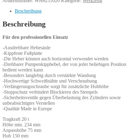
Artikelnummer:
WH6211020
Kategorie:
Werkzeug
HSWH
20
Beschreibung
TOP
Menge
Beschreibung
Für den professionellen Einsatz
-Ausdrehbare Hebesäule
-Kippfeste Fußplatte
-Die Heber können auch horizontal verwendet werden
-Drehbarer Pumpenkipphebel, der von jeder beliebigen Position
bedient werden kann
-Besonders langlebig durch verstärkte Wandung
-Hochwertige Schweißnähte und Verschraubung
-Verlängerungsschraube sorgt für zusätzliche Hubhöhe
-Stoppschutz verhindert Blockieren des Stempels
-Sicherheitsventile gegen Überbelastung des Zylinders sowie
unbeabsichtigtes Verstellen
-Qualität Made in Europe
Tragkraft 20 t
Höhe min. 234 mm
Anpasshöhe 75 mm
Hub 150 mm