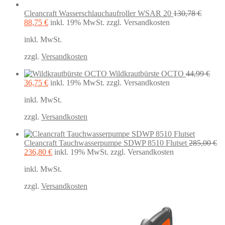
Cleancraft Wasserschlauchaufroller WSAR 20
130,78
€
Ursprünglicher
Aktueller
88,75
€
inkl. 19% MwSt.
zzgl. Versandkosten
Preis
Preis
inkl. MwSt.
war:
ist:
130,78 €
88,75 €.
zzgl.
Versandkosten
Wildkrautbürste OCTO
44,99
€
Ursprünglicher
Aktueller
36,75
€
inkl. 19% MwSt.
zzgl. Versandkosten
Preis
Preis
inkl. MwSt.
war:
ist:
44,99 €
36,75 €.
zzgl.
Versandkosten
Cleancraft Tauchwasserpumpe SDWP 8510 Flutset
285,00
€
Ursprünglicher
Aktueller
236,80
€
inkl. 19% MwSt.
zzgl. Versandkosten
Preis
Preis
inkl. MwSt.
war:
ist:
285,00 €
236,80 €.
zzgl.
Versandkosten