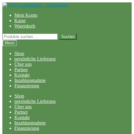
Zur
Zum
Navigation
Inhalt
Mein Konto
springen
springen
Kasse
Warenkorb
Suchen
Suchen
nach:
Menü
Shop
persönliche Lieferung
Über uns
Partner
Kontakt
Inzahlungnahme
Finanzierung
Shop
persönliche Lieferung
Über uns
Partner
Kontakt
Inzahlungnahme
Finanzierung