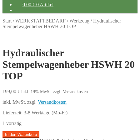
0,00
€
0 Artikel
Start
/
WERKSTATTBEDARF
/
Werkzeug
/
Hydraulischer
Stempelwagenheber HSWH 20 TOP
Hydraulischer
Stempelwagenheber HSWH 20
TOP
199,00
€
inkl. 19% MwSt.
zzgl. Versandkosten
inkl. MwSt.
zzgl.
Versandkosten
Lieferzeit:
3-8 Werktage (Mo-Fr)
1 vorrätig
Hydraulischer
In den Warenkorb
Stempelwagenheber