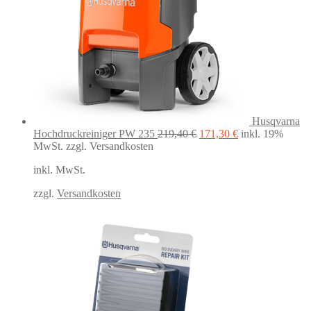
Husqvarna
Ursprünglicher
Aktueller
Hochdruckreiniger PW 235
219,40
€
171,30
€
inkl. 19%
Preis
Preis
MwSt.
zzgl. Versandkosten
war:
ist:
inkl. MwSt.
219,40 €
171,30 €.
zzgl.
Versandkosten