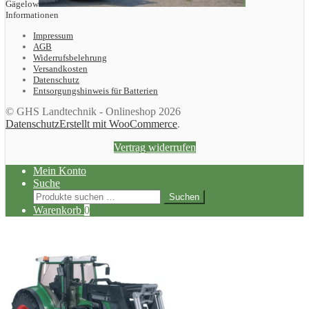
Gägelow
Informationen
Impressum
AGB
Widerrufsbelehrung
Versandkosten
Datenschutz
Entsorgungshinweis für Batterien
© GHS Landtechnik - Onlineshop 2026
Datenschutz
Erstellt mit WooCommerce
.
Vertrag widerrufen
Mein Konto
Suche
Suchen
Suchen
nach:
Warenkorb
0