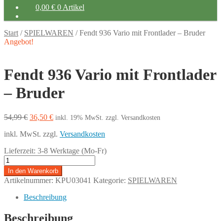
0,00
€
0 Artikel
Start
/
SPIELWAREN
/
Fendt 936 Vario mit Frontlader – Bruder
Angebot!
Fendt 936 Vario mit Frontlader
– Bruder
Ursprünglicher
Aktueller
54,99
€
36,50
€
inkl. 19% MwSt.
zzgl. Versandkosten
Preis
Preis
inkl. MwSt.
zzgl.
Versandkosten
war:
ist:
54,99 €
36,50 €.
Lieferzeit:
3-8 Werktage (Mo-Fr)
Fendt
936
In den Warenkorb
Vario
Artikelnummer:
KPU03041
Kategorie:
SPIELWAREN
mit
Frontlader
Beschreibung
-
Bruder
Beschreibung