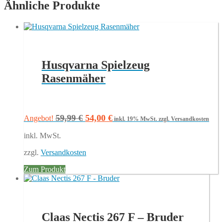
Ähnliche Produkte
Husqvarna Spielzeug
Rasenmäher
Ursprünglicher
Aktueller
59,99
€
54,00
€
Angebot!
inkl. 19% MwSt.
zzgl. Versandkosten
Preis
Preis
inkl. MwSt.
war:
ist:
59,99 €
54,00 €.
zzgl.
Versandkosten
Zum Produkt
Claas Nectis 267 F – Bruder