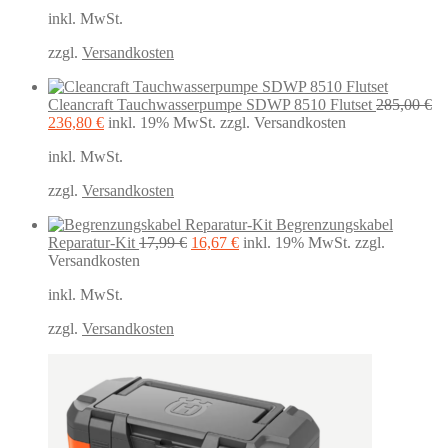
Preis
Preis
inkl. MwSt.
war:
ist:
22,99 €
18,50 €.
zzgl.
Versandkosten
Cleancraft Tauchwasserpumpe SDWP 8510 Flutset
285,00
€
Ursprünglicher
Aktueller
236,80
€
inkl. 19% MwSt.
zzgl. Versandkosten
Preis
Preis
inkl. MwSt.
war:
ist:
285,00 €
236,80 €.
zzgl.
Versandkosten
Begrenzungskabel
Ursprünglicher
Aktueller
Reparatur-Kit
17,99
€
16,67
€
inkl. 19% MwSt.
zzgl.
Preis
Preis
Versandkosten
war:
ist:
inkl. MwSt.
17,99 €
16,67 €.
zzgl.
Versandkosten