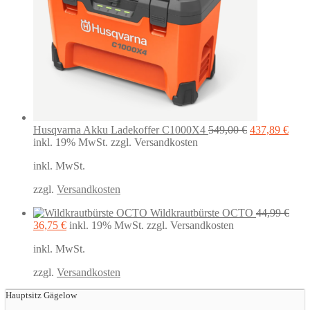
Ursprünglich
Aktu
Husqvarna Akku Ladekoffer C1000X4
549,00
€
437,89
€
Preis
Preis
inkl. 19% MwSt.
zzgl. Versandkosten
war:
ist:
inkl. MwSt.
549,00 €
437,
zzgl.
Versandkosten
Wildkrautbürste OCTO
44,99
€
Ursprünglicher
Aktueller
36,75
€
inkl. 19% MwSt.
zzgl. Versandkosten
Preis
Preis
inkl. MwSt.
war:
ist:
44,99 €
36,75 €.
zzgl.
Versandkosten
Hauptsitz Gägelow