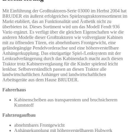
Menge
Mit Einführung der Großtraktoren-Serie 03000 im Herbst 2004 hat
BRUDER ein äußerst erfolgreiches Spielzeugtraktorensortiment im
Markt etabliert, das an Funktionalität und Ästhetik nicht zu
überbieten ist. Dieses Sortiment wird um das Modell Fendt 936
Vario ergänzt. Es verfügt über die gleichen Eigenschaften wie die
anderen Modelle dieser Großtraktoren wie vollverglaste Kabinen
mit zu öffnenden Türen, ein abnehmbares Frontgewicht, eine
geländegängige Pendelvorderachse und eine höhenverstellbare
Anhängerkupplung. Das einzigartige Spiel-/Lenksystem mit der
Lenkradverlängerung durch das Kabinendach macht auch diesen
Traktor trotz Kabinenverglasung für die Kinder spielend leicht
lenkbar. Selbstverständlich passen an diesen Traktor alle
landwirtschaftlichen Anhänger und landwirtschaftlichen
Arbeitsgeräte aus dem Hause BRUDER.
Fahrerhaus
Kabinenscheiben aus transparentem und bruchsicherem
Kunststoff
Fahrzeugaufbau
abnehmbares Frontgewicht
Anhängekupplung mit höhenverstellbarem Hubwerk