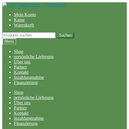
Zur
Zum
Navigation
Inhalt
Mein Konto
springen
springen
Kasse
Warenkorb
Suchen
Suchen
nach:
Menü
Shop
persönliche Lieferung
Über uns
Partner
Kontakt
Inzahlungnahme
Finanzierung
Shop
persönliche Lieferung
Über uns
Partner
Kontakt
Inzahlungnahme
Finanzierung