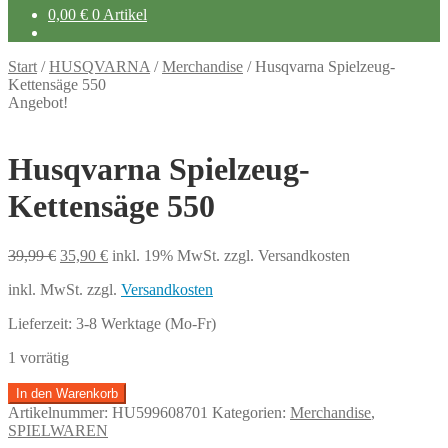
0,00
€
0 Artikel
Start
/
HUSQVARNA
/
Merchandise
/
Husqvarna Spielzeug-
Kettensäge 550
Angebot!
Husqvarna Spielzeug-
Kettensäge 550
Ursprünglicher
Aktueller
39,99
€
35,90
€
inkl. 19% MwSt.
zzgl. Versandkosten
Preis
Preis
inkl. MwSt.
zzgl.
Versandkosten
war:
ist:
39,99 €
35,90 €.
Lieferzeit:
3-8 Werktage (Mo-Fr)
1 vorrätig
Husqvarna
In den Warenkorb
Spielzeug-
Artikelnummer:
HU599608701
Kategorien:
Merchandise
,
Kettensäge
SPIELWAREN
550