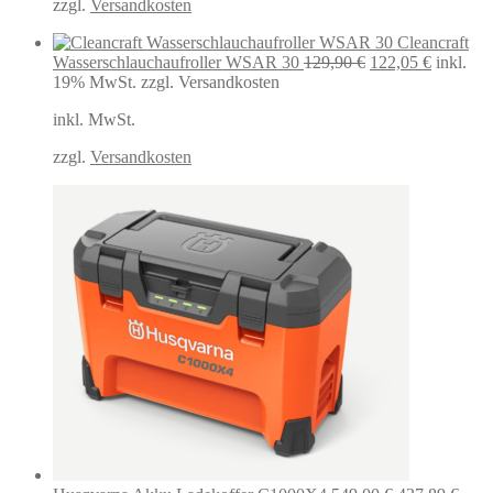
zzgl.
Versandkosten
Cleancraft
Ursprünglicher
Aktuelle
Wasserschlauchaufroller WSAR 30
129,90
€
122,05
€
inkl.
Preis
Preis
19% MwSt.
zzgl. Versandkosten
war:
ist:
inkl. MwSt.
129,90 €
122,05 €
zzgl.
Versandkosten