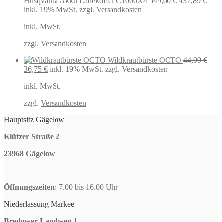
Ursprünglich
Aktu
Husqvarna Akku Ladekoffer C1000X4
549,00
€
437,89
€
Preis
Preis
inkl. 19% MwSt.
zzgl. Versandkosten
war:
ist:
inkl. MwSt.
549,00 €
437,
zzgl.
Versandkosten
Wildkrautbürste OCTO
44,99
€
Ursprünglicher
Aktueller
36,75
€
inkl. 19% MwSt.
zzgl. Versandkosten
Preis
Preis
inkl. MwSt.
war:
ist:
44,99 €
36,75 €.
zzgl.
Versandkosten
Hauptsitz Gägelow
Klützer Straße 2
23968 Gägelow
Öffnungszeiten:
7.00 bis 16.00 Uhr
Niederlassung Markee
Bredower Landweg 1