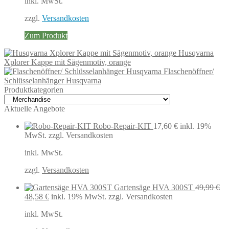
inkl. MwSt.
zzgl.
Versandkosten
Zum Produkt
Husqvarna
Xplorer Kappe mit Sägenmotiv, orange
Flaschenöffner/
Schlüsselanhänger Husqvarna
Produktkategorien
Aktuelle Angebote
Robo-Repair-KIT
17,60
€
inkl. 19%
MwSt.
zzgl. Versandkosten
inkl. MwSt.
zzgl.
Versandkosten
Gartensäge HVA 300ST
49,99
€
Ursprünglicher
Aktueller
48,58
€
inkl. 19% MwSt.
zzgl. Versandkosten
Preis
Preis
inkl. MwSt.
war:
ist:
49,99 €
48,58 €.