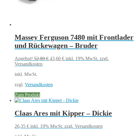
Massey Ferguson 7480 mit Frontlader
und Rückewagen – Bruder
Ursprünglicher
Aktueller
Angebot!
52,80
€
43,60
€
inkl. 19% MwSt.
zzgl.
Preis
Preis
Versandkosten
war:
ist:
inkl. MwSt.
52,80 €
43,60 €.
zzgl.
Versandkosten
Zum Produkt
Claas Ares mit Kipper – Dickie
26,35
€
inkl. 19% MwSt.
zzgl. Versandkosten