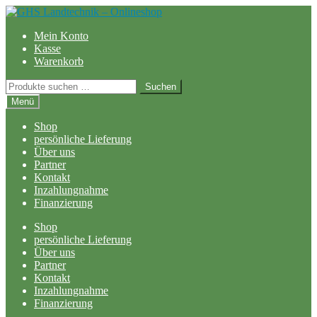
Zur
Zum
Navigation
Inhalt
Mein Konto
springen
springen
Kasse
Warenkorb
Suchen
Suchen
nach:
Menü
Shop
persönliche Lieferung
Über uns
Partner
Kontakt
Inzahlungnahme
Finanzierung
Shop
persönliche Lieferung
Über uns
Partner
Kontakt
Inzahlungnahme
Finanzierung