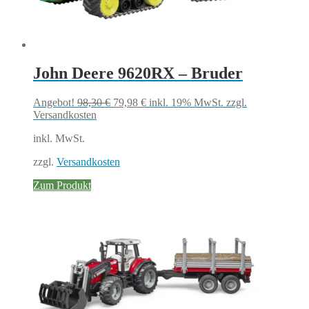
John Deere 9620RX – Bruder
Ursprünglicher
Aktueller
Angebot!
98,30
€
79,98
€
inkl. 19% MwSt.
zzgl.
Preis
Preis
Versandkosten
war:
ist:
inkl. MwSt.
98,30 €
79,98 €.
zzgl.
Versandkosten
Zum Produkt