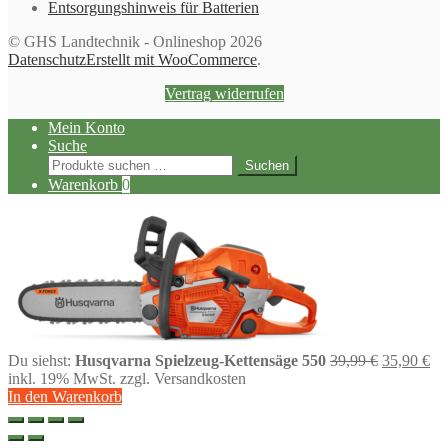
Entsorgungshinweis für Batterien
© GHS Landtechnik - Onlineshop 2026
Datenschutz
Erstellt mit WooCommerce
.
Vertrag widerrufen
Mein Konto
Suche
Suchen
Suchen
nach:
Warenkorb
0
Ursprüngl
Ak
Du siehst:
Husqvarna Spielzeug-Kettensäge 550
39,99
€
35,90
€
Preis
Pre
inkl. 19% MwSt.
zzgl. Versandkosten
war:
ist:
In den Warenkorb
39,99 €
35