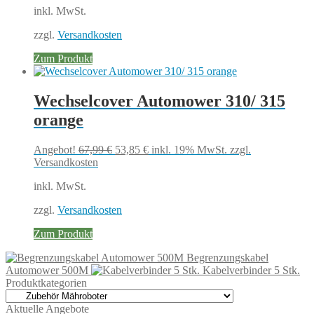
inkl. MwSt.
49,99 €
45,27 €.
zzgl.
Versandkosten
Zum Produkt
Wechselcover Automower 310/ 315
orange
Ursprünglicher
Aktueller
Angebot!
67,99
€
53,85
€
inkl. 19% MwSt.
zzgl.
Preis
Preis
Versandkosten
war:
ist:
inkl. MwSt.
67,99 €
53,85 €.
zzgl.
Versandkosten
Zum Produkt
Begrenzungskabel
Automower 500M
Kabelverbinder 5 Stk.
Produktkategorien
Aktuelle Angebote