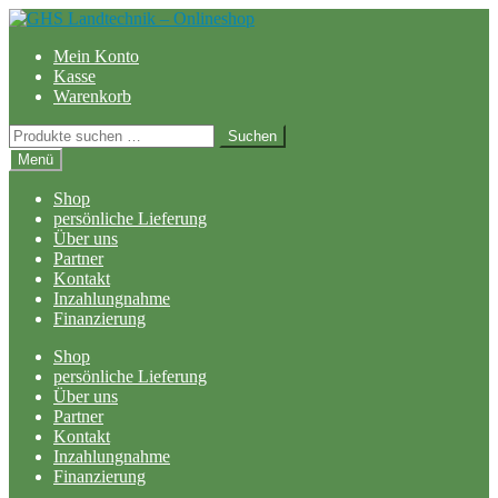
Zur
Zum
Navigation
Inhalt
Mein Konto
springen
springen
Kasse
Warenkorb
Suchen
Suchen
nach:
Menü
Shop
persönliche Lieferung
Über uns
Partner
Kontakt
Inzahlungnahme
Finanzierung
Shop
persönliche Lieferung
Über uns
Partner
Kontakt
Inzahlungnahme
Finanzierung