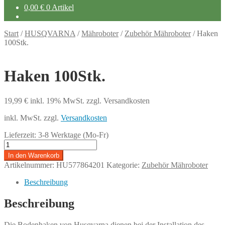
0,00
€
0 Artikel
Start
/
HUSQVARNA
/
Mähroboter
/
Zubehör Mähroboter
/
Haken
100Stk.
Haken 100Stk.
19,99
€
inkl. 19% MwSt.
zzgl. Versandkosten
inkl. MwSt.
zzgl.
Versandkosten
Lieferzeit:
3-8 Werktage (Mo-Fr)
Haken
100Stk.
In den Warenkorb
Menge
Artikelnummer:
HU577864201
Kategorie:
Zubehör Mähroboter
Beschreibung
Beschreibung
Die Bodenhaken von Husqvarna dienen bei der Installation des