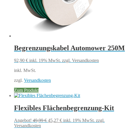
Begrenzungskabel Automower 250M
92,90
€
inkl. 19% MwSt.
zzgl. Versandkosten
inkl. MwSt.
zzgl.
Versandkosten
Zum Produkt
Flexibles Flächenbegrenzung-Kit
Ursprünglicher
Aktueller
Angebot!
49,99
€
45,27
€
inkl. 19% MwSt.
zzgl.
Preis
Preis
Versandkosten
war:
ist: