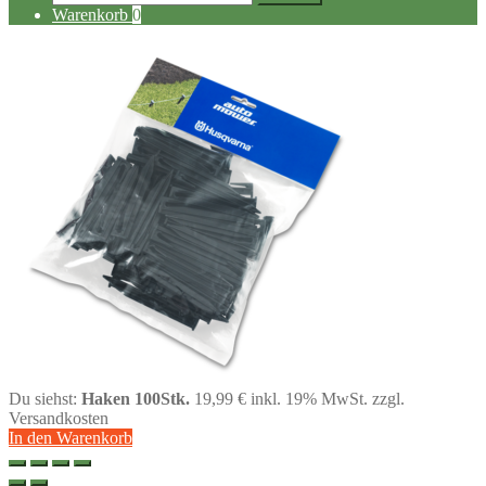
nach:
Warenkorb
0
Du siehst:
Haken 100Stk.
19,99
€
inkl. 19% MwSt.
zzgl.
Versandkosten
In den Warenkorb