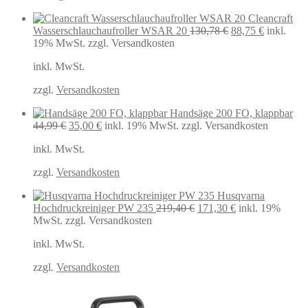
Cleancraft
Ursprünglicher
Aktueller
Wasserschlauchaufroller WSAR 20
130,78
€
88,75
€
inkl.
Preis
Preis
19% MwSt.
zzgl. Versandkosten
war:
ist:
inkl. MwSt.
130,78 €
88,75 €.
zzgl.
Versandkosten
Handsäge 200 FO, klappbar
Ursprünglicher
Aktueller
44,99
€
35,00
€
inkl. 19% MwSt.
zzgl. Versandkosten
Preis
Preis
inkl. MwSt.
war:
ist:
44,99 €
35,00 €.
zzgl.
Versandkosten
Husqvarna
Ursprünglicher
Aktueller
Hochdruckreiniger PW 235
219,40
€
171,30
€
inkl. 19%
Preis
Preis
MwSt.
zzgl. Versandkosten
war:
ist:
inkl. MwSt.
219,40 €
171,30 €.
zzgl.
Versandkosten