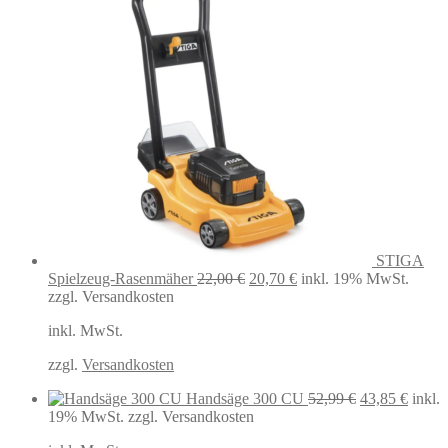
STIGA
Ursprünglicher
Aktueller
Spielzeug-Rasenmäher
22,00
€
20,70
€
inkl. 19% MwSt.
Preis
Preis
zzgl. Versandkosten
war:
ist:
inkl. MwSt.
22,00 €
20,70 €.
zzgl.
Versandkosten
Ursprüngliche
Aktuel
Handsäge 300 CU
52,99
€
43,85
€
inkl.
Preis
Preis
19% MwSt.
zzgl. Versandkosten
war:
ist: