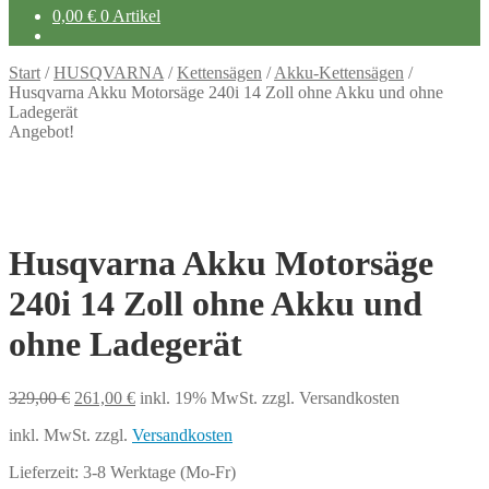
0,00
€
0 Artikel
Start
/
HUSQVARNA
/
Kettensägen
/
Akku-Kettensägen
/
Husqvarna Akku Motorsäge 240i 14 Zoll ohne Akku und ohne
Ladegerät
Angebot!
Husqvarna Akku Motorsäge
240i 14 Zoll ohne Akku und
ohne Ladegerät
Ursprünglicher
Aktueller
329,00
€
261,00
€
inkl. 19% MwSt.
zzgl. Versandkosten
Preis
Preis
inkl. MwSt.
zzgl.
Versandkosten
war:
ist:
329,00 €
261,00 €.
Lieferzeit:
3-8 Werktage (Mo-Fr)