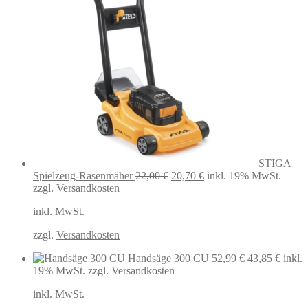
STIGA
Ursprünglicher
Aktueller
Spielzeug-Rasenmäher
22,00
€
20,70
€
inkl. 19% MwSt.
Preis
Preis
zzgl. Versandkosten
war:
ist:
inkl. MwSt.
22,00 €
20,70 €.
zzgl.
Versandkosten
Ursprüngliche
Aktuel
Handsäge 300 CU
52,99
€
43,85
€
inkl.
Preis
Preis
19% MwSt.
zzgl. Versandkosten
war:
ist:
inkl. MwSt.
52,99 €
43,85 