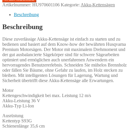
Motorsäge
Artikelnummer:
HU970601106
Kategorie:
Akku-Kettensägen
240i
14
Beschreibung
Zoll
ohne
Beschreibung
Akku
und
Diese zuverlässige Akku-Kettensäge ist einfach zu starten und zu
ohne
bedienen und basiert auf dem Know-how der bewährten Husqvarna
Ladegerät
Premium Motorsägen. Der Motor mit maximalem Drehmoment und
Menge
der gut ausbalancierte Sägekörper sind für schwere Sägearbeiten
optimiert und ermöglichen auch unerfahrenen Anwendern ein
hervorragendes Benutzererlebnis. Schneiden Sie mühelos Brennholz
oder fällen Sie Bäume, ohne Gefahr zu laufen, im Holz stecken zu
bleiben. Mit intelligenten Lösungen für Lagerung, Wartung und
Sicherheit übertrifft diese Akku-Kettensäge alle Erwartungen.
Motor
Kettengeschwindigkeit bei max. Leistung 12 m/s
Akku-Leistung 36 V
Akku-Typ Li-Ion
Ausrüstung
Kettentyp S93G
Schienenlänge 35,6 cm