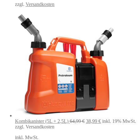
zzgl.
Versandkosten
Ursprünglicher
Aktueller
Kombikanister (5L + 2,5L)
64,99
€
38,99
€
inkl. 19% MwSt.
Preis
Preis
zzgl. Versandkosten
war:
ist:
inkl. MwSt.
64,99 €
38,99 €.