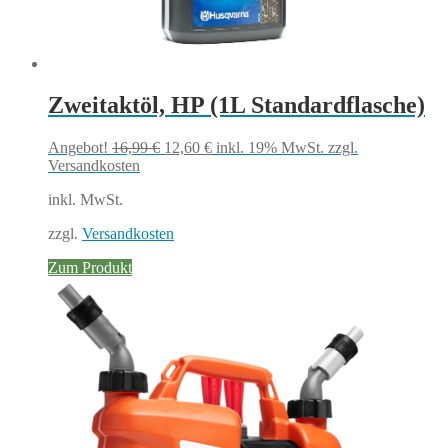
Zweitaktöl, HP (1L Standardflasche)
Ursprünglicher
Aktueller
Angebot!
16,99
€
12,60
€
inkl. 19% MwSt.
zzgl.
Preis
Preis
Versandkosten
war:
ist:
inkl. MwSt.
16,99 €
12,60 €.
zzgl.
Versandkosten
Zum Produkt