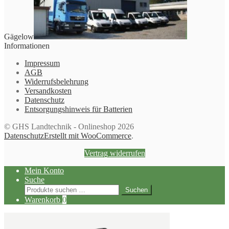
Gägelow
Informationen
Impressum
AGB
Widerrufsbelehrung
Versandkosten
Datenschutz
Entsorgungshinweis für Batterien
© GHS Landtechnik - Onlineshop 2026
Datenschutz
Erstellt mit WooCommerce
.
Vertrag widerrufen
Mein Konto
Suche
Suchen
Suchen
nach:
Warenkorb
0