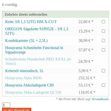
6 vorrätig
Zubehör direkt mitbestellen
Kette 3/8 1,3 52TG HM X-CUT
22,60
€
*
OREGON Sägekette 91P052E - 3/8 1,3
15,29
€
*
52TG
Kombikanister (5L + 2,5L)
38,99
€
*
Husqvarna Schutzhelm Functional in
57,87
€
*
Signalorange
Schnittschutz-Handschuh PRO XXXL (0-
24,50
€
*
16m/s)
Kettenöl mineralisch, 1L
5,99
€
*
Husqvarna Akku Bli30
232,32
€
*
Husqvarna Akkuladegerät C80
53,13
€
*
Husqvarna Akku-Ladegerät QC330
118,95
€
*
* Alle Preise inkl. MwSt. zzgl.
Versandkosten
Husqvarna
Akku
In den Warenkorb