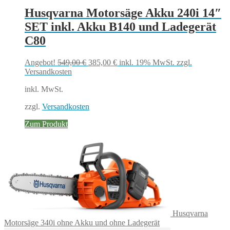
Husqvarna Motorsäge Akku 240i 14″
SET inkl. Akku B140 und Ladegerät
C80
Ursprünglicher
Aktueller
Angebot!
549,00
€
385,00
€
inkl. 19% MwSt.
zzgl.
Preis
Preis
Versandkosten
war:
ist:
inkl. MwSt.
549,00 €
385,00 €.
zzgl.
Versandkosten
Zum Produkt
Husqvarna
Motorsäge 340i ohne Akku und ohne Ladegerät