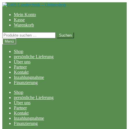
Zur
Zum
Navigation
Inhalt
Mein Konto
springen
springen
Kasse
Warenkorb
Suchen
Suchen
nach:
Menü
Shop
persönliche Lieferung
Über uns
Partner
Kontakt
Inzahlungnahme
Finanzierung
Shop
persönliche Lieferung
Über uns
Partner
Kontakt
Inzahlungnahme
Finanzierung