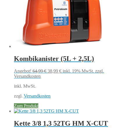
Kombikanister (5L + 2,5L)
Ursprünglicher
Aktueller
Angebot!
64,99
€
38,99
€
inkl. 19% MwSt.
zzgl.
Preis
Preis
Versandkosten
war:
ist:
inkl. MwSt.
64,99 €
38,99 €.
zzgl.
Versandkosten
Zum Produkt
Kette 3/8 1,3 52TG HM X-CUT