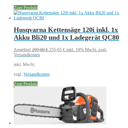
Zum Produkt
Husqvarna Kettensäge 120i inkl. 1x
Akku Bli20 und 1x Ladegerät QC80
Ursprünglicher
Aktueller
Angebot!
299,00
€
255,65
€
inkl. 19% MwSt.
zzgl.
Preis
Preis
Versandkosten
war:
ist:
inkl. MwSt.
299,00 €
255,65 €.
zzgl.
Versandkosten
Zum Produkt