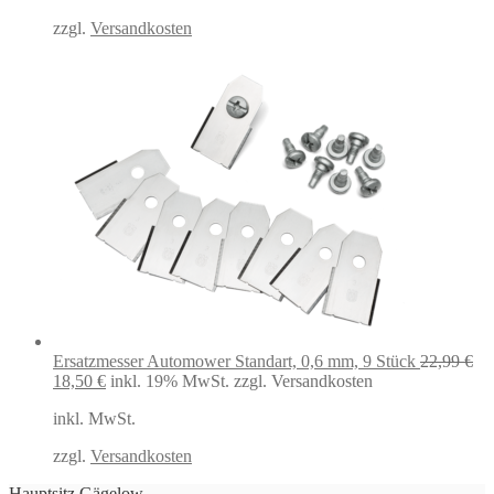
zzgl.
Versandkosten
Ersatzmesser Automower Standart, 0,6 mm, 9 Stück
22,99
€
Ursprünglicher
Aktueller
18,50
€
inkl. 19% MwSt.
zzgl. Versandkosten
Preis
Preis
inkl. MwSt.
war:
ist:
22,99 €
18,50 €.
zzgl.
Versandkosten
Hauptsitz Gägelow