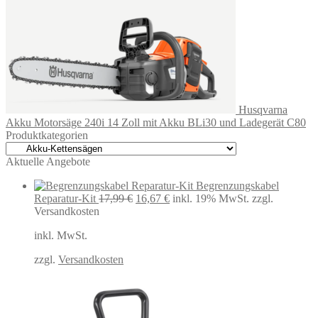
Husqvarna
Akku Motorsäge 240i 14 Zoll mit Akku BLi30 und Ladegerät C80
Produktkategorien
Aktuelle Angebote
Begrenzungskabel
Ursprünglicher
Aktueller
Reparatur-Kit
17,99
€
16,67
€
inkl. 19% MwSt.
zzgl.
Preis
Preis
Versandkosten
war:
ist:
inkl. MwSt.
17,99 €
16,67 €.
zzgl.
Versandkosten