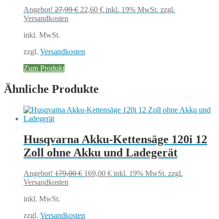
Ursprünglicher
Aktueller
Angebot!
27,99
€
22,60
€
inkl. 19% MwSt.
zzgl.
Preis
Preis
Versandkosten
war:
ist:
inkl. MwSt.
27,99 €
22,60 €.
zzgl.
Versandkosten
Zum Produkt
Ähnliche Produkte
Husqvarna Akku-Kettensäge 120i 12
Zoll ohne Akku und Ladegerät
Ursprünglicher
Aktueller
Angebot!
179,00
€
169,00
€
inkl. 19% MwSt.
zzgl.
Preis
Preis
Versandkosten
war:
ist:
inkl. MwSt.
179,00 €
169,00 €.
zzgl.
Versandkosten