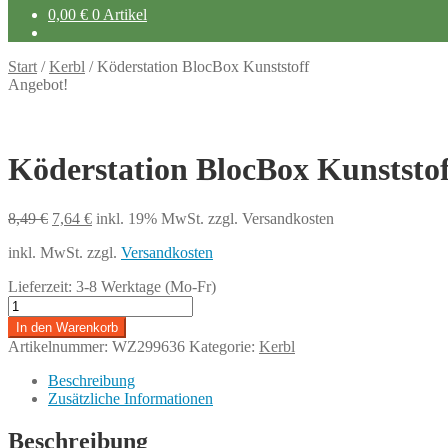
0,00
€
0 Artikel
Start
/
Kerbl
/
Köderstation BlocBox Kunststoff
Angebot!
Köderstation BlocBox Kunststof
Ursprünglicher
Aktueller
8,49
€
7,64
€
inkl. 19% MwSt.
zzgl. Versandkosten
Preis
Preis
inkl. MwSt.
zzgl.
Versandkosten
war:
ist:
8,49 €
7,64 €.
Lieferzeit:
3-8 Werktage (Mo-Fr)
Köderstation
BlocBox
In den Warenkorb
Kunststoff
Artikelnummer:
WZ299636
Kategorie:
Kerbl
Menge
Beschreibung
Zusätzliche Informationen
Beschreibung