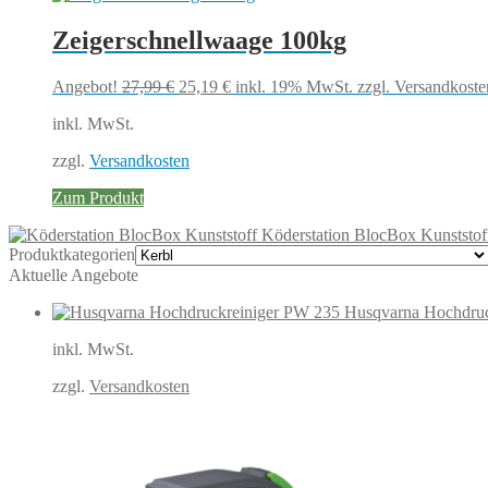
Zeigerschnellwaage 100kg
Ursprünglicher
Aktueller
Angebot!
27,99
€
25,19
€
inkl. 19% MwSt.
zzgl. Versandkoste
Preis
Preis
inkl. MwSt.
war:
ist:
27,99 €
25,19 €.
zzgl.
Versandkosten
Zum Produkt
Köderstation BlocBox Kunststof
Produktkategorien
Aktuelle Angebote
Husqvarna Hochdruc
inkl. MwSt.
zzgl.
Versandkosten