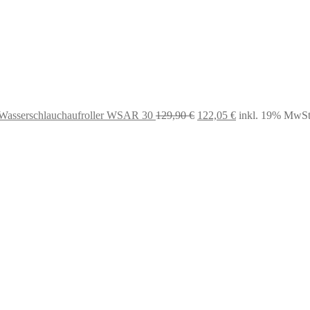
 Wasserschlauchaufroller WSAR 30
129,90
€
122,05
€
inkl. 19% MwSt
Ursprünglicher
Aktueller
Preis
Preis
war:
ist:
130,78 €
88,75 €.