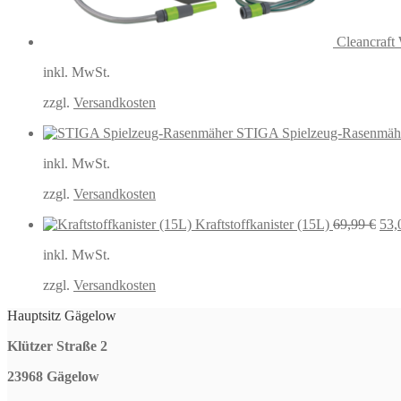
Cleancraft
inkl. MwSt.
zzgl.
Versandkosten
STIGA Spielzeug-Rasenmäh
inkl. MwSt.
zzgl.
Versandkosten
Urs
Kraftstoffkanister (15L)
69,99
€
53,
Prei
inkl. MwSt.
war
69,
zzgl.
Versandkosten
Hauptsitz Gägelow
Klützer Straße 2
23968 Gägelow