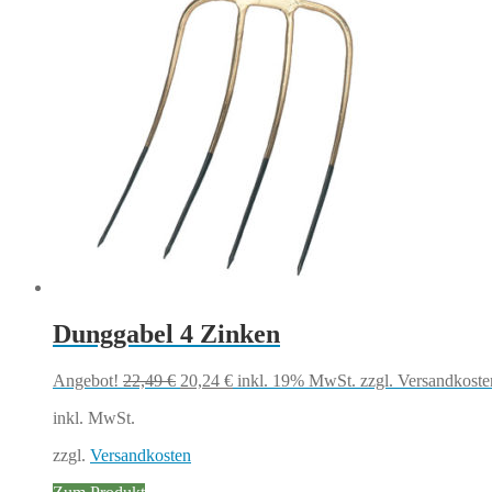
Dunggabel 4 Zinken
Ursprünglicher
Aktueller
Angebot!
22,49
€
20,24
€
inkl. 19% MwSt.
zzgl. Versandkoste
Preis
Preis
inkl. MwSt.
war:
ist:
22,49 €
20,24 €.
zzgl.
Versandkosten