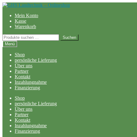
Zur
Zum
Navigation
Inhalt
Mein Konto
springen
springen
Kasse
Warenkorb
Suchen
Suchen
nach:
Menü
Shop
persönliche Lieferung
Über uns
Partner
Kontakt
Inzahlungnahme
Finanzierung
Shop
persönliche Lieferung
Über uns
Partner
Kontakt
Inzahlungnahme
Finanzierung