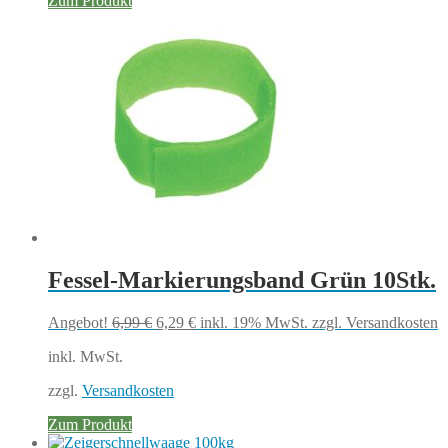
Zum Produkt
Fessel-Markierungsband Grün 10Stk.
Ursprünglicher
Aktueller
Angebot!
6,99
€
6,29
€
inkl. 19% MwSt.
zzgl. Versandkosten
Preis
Preis
inkl. MwSt.
war:
ist:
6,99 €
6,29 €.
zzgl.
Versandkosten
Zum Produkt