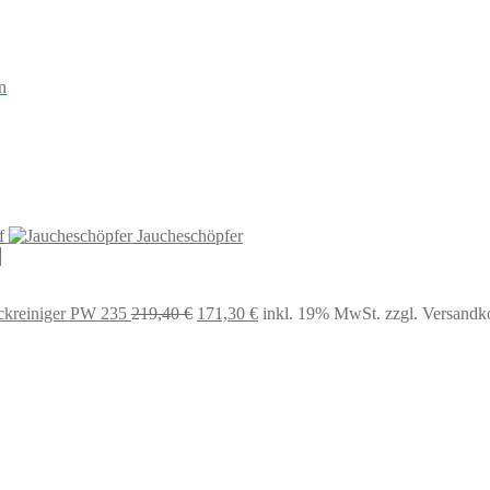
n
f
Jaucheschöpfer
Ursprünglicher
Aktueller
kreiniger PW 235
219,40
€
171,30
€
inkl. 19% MwSt.
zzgl. Versandk
Preis
Preis
war:
ist:
219,40 €
171,30 €.
Ursprünglicher
Aktueller
Preis
Preis
war:
ist:
129,90 €
122,05 €.