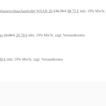
 Wasserschlauchaufroller WSAR 20
130,78
€
88,75
€
inkl. 19% MwSt.
Ursprünglicher
Aktueller
er
22,00
€
20,70
€
inkl. 19% MwSt.
zzgl. Versandkosten
Preis
Preis
war:
ist:
22,00 €
20,70 €.
prünglicher
Aktueller
00
€
inkl. 19% MwSt.
zzgl. Versandkosten
s
Preis
:
ist:
99 €
53,00 €.