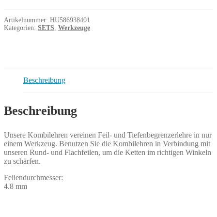
1,3
X-
CUT
Artikelnummer:
HU586938401
P33
Kategorien:
SETS
,
Werkzeuge
Menge
Beschreibung
Beschreibung
Unsere Kombilehren vereinen Feil- und Tiefenbegrenzerlehre in nur
einem Werkzeug. Benutzen Sie die Kombilehren in Verbindung mit
unseren Rund- und Flachfeilen, um die Ketten im richtigen Winkeln
zu schärfen.
Feilendurchmesser:
4.8 mm