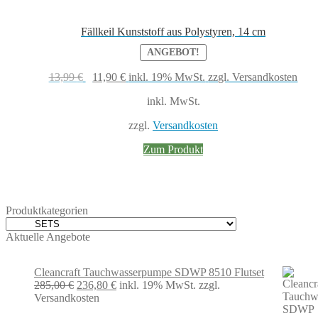
Fällkeil Kunststoff aus Polystyren, 14 cm
ANGEBOT!
Ursprünglicher
Aktueller
13,99
€
11,90
€
inkl. 19% MwSt.
zzgl. Versandkosten
Preis
Preis
inkl. MwSt.
war:
ist:
13,99 €
11,90 €.
zzgl.
Versandkosten
Zum Produkt
Produktkategorien
Aktuelle Angebote
Cleancraft Tauchwasserpumpe SDWP 8510 Flutset
Ursprünglicher
Aktueller
285,00
€
236,80
€
inkl. 19% MwSt.
zzgl.
Preis
Preis
Versandkosten
war:
ist: