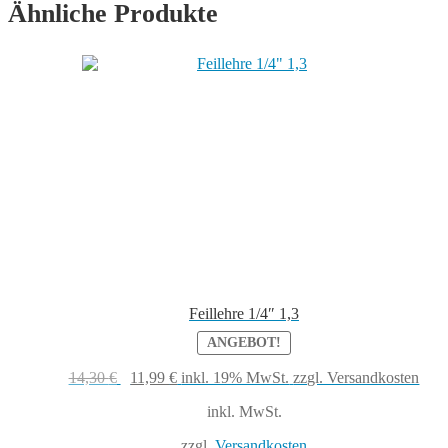
Ähnliche Produkte
Feillehre 1/4″ 1,3
ANGEBOT!
Ursprünglicher
Aktueller
14,30
€
11,99
€
inkl. 19% MwSt.
zzgl. Versandkosten
Preis
Preis
inkl. MwSt.
war:
ist:
14,30 €
11,99 €.
zzgl.
Versandkosten