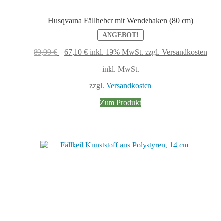
Husqvarna Fällheber mit Wendehaken (80 cm)
ANGEBOT!
Ursprünglicher
Aktueller
89,99
€
67,10
€
inkl. 19% MwSt.
zzgl. Versandkosten
Preis
Preis
inkl. MwSt.
war:
ist:
89,99 €
67,10 €.
zzgl.
Versandkosten
Zum Produkt