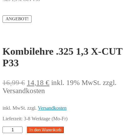
ANGEBOT!
Kombilehre .325 1,3 X-CUT
P33
Ursprünglicher
Aktueller
16,99
€
14,18
€
inkl. 19% MwSt.
zzgl.
Preis
Preis
Versandkosten
war:
ist:
16,99 €
14,18 €.
inkl. MwSt.
zzgl.
Versandkosten
Lieferzeit:
3-8 Werktage (Mo-Fr)
Kombilehre
In den Warenkorb
.325