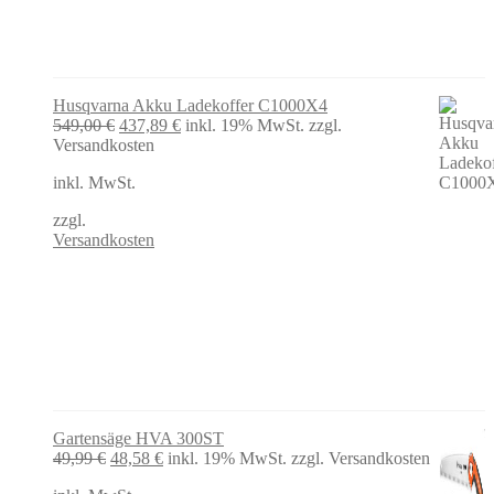
Husqvarna Akku Ladekoffer C1000X4
Ursprünglicher
Aktueller
549,00
€
437,89
€
inkl. 19% MwSt.
zzgl.
Preis
Preis
Versandkosten
war:
ist:
inkl. MwSt.
549,00 €
437,89 €.
zzgl.
Versandkosten
Gartensäge HVA 300ST
Ursprünglicher
Aktueller
49,99
€
48,58
€
inkl. 19% MwSt.
zzgl. Versandkosten
Preis
Preis