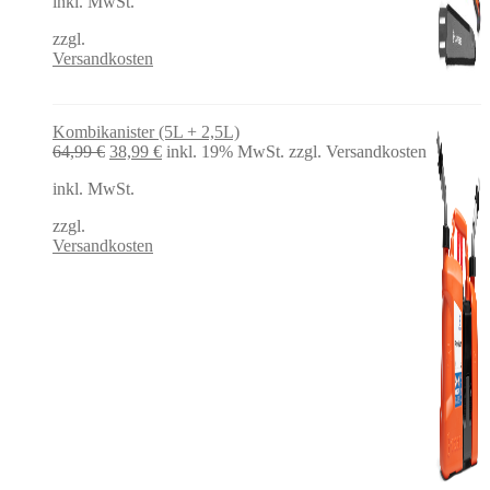
inkl. MwSt.
war:
ist:
49,99 €
48,58 €.
zzgl.
Versandkosten
Kombikanister (5L + 2,5L)
Ursprünglicher
Aktueller
64,99
€
38,99
€
inkl. 19% MwSt.
zzgl. Versandkosten
Preis
Preis
inkl. MwSt.
war:
ist:
64,99 €
38,99 €.
zzgl.
Versandkosten