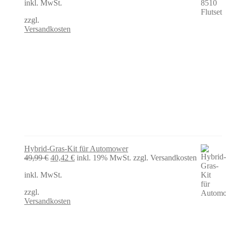
inkl. MwSt.
285,00 €
236,80 €.
zzgl.
Versandkosten
Hybrid-Gras-Kit für Automower
Ursprünglicher
Aktueller
49,99
€
40,42
€
inkl. 19% MwSt.
zzgl. Versandkosten
Preis
Preis
inkl. MwSt.
war:
ist:
49,99 €
40,42 €.
zzgl.
Versandkosten