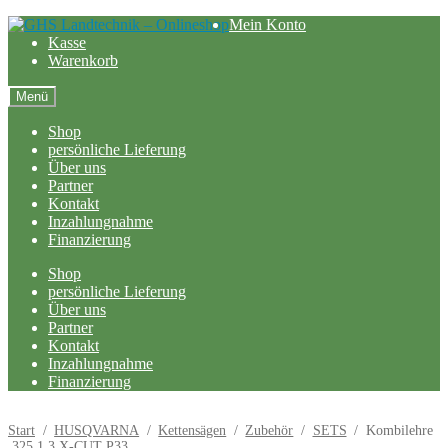
Zur
Zum
Mein Konto
Navigation
Inhalt
Kasse
springen
springen
Warenkorb
Menü
Shop
persönliche Lieferung
Über uns
Partner
Kontakt
Inzahlungnahme
Finanzierung
Shop
persönliche Lieferung
Über uns
Partner
Kontakt
Inzahlungnahme
Finanzierung
Start
/
HUSQVARNA
/
Kettensägen
/
Zubehör
/
SETS
/
Kombilehre
.325 1,3 X-CUT P33