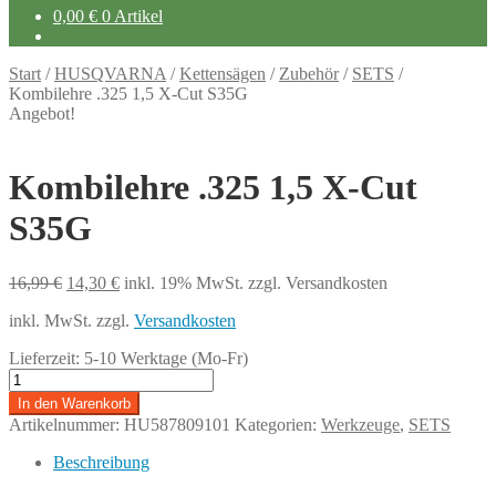
0,00
€
0 Artikel
Start
/
HUSQVARNA
/
Kettensägen
/
Zubehör
/
SETS
/
Kombilehre .325 1,5 X-Cut S35G
Angebot!
Kombilehre .325 1,5 X-Cut
S35G
Ursprünglicher
Aktueller
16,99
€
14,30
€
inkl. 19% MwSt.
zzgl. Versandkosten
Preis
Preis
inkl. MwSt.
zzgl.
Versandkosten
war:
ist:
16,99 €
14,30 €.
Lieferzeit:
5-10 Werktage (Mo-Fr)
Kombilehre
.325
In den Warenkorb
1,5
Artikelnummer:
HU587809101
Kategorien:
Werkzeuge
,
SETS
X-
Cut
Beschreibung
S35G