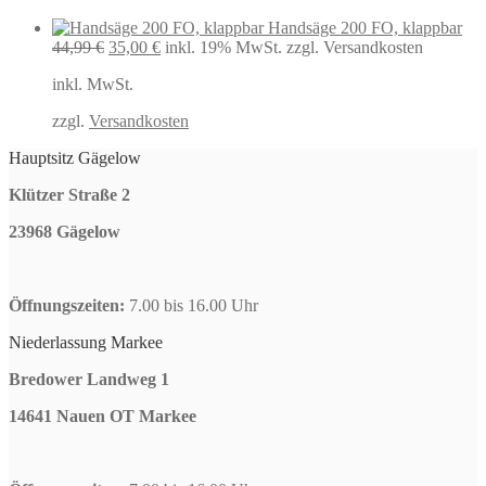
Handsäge 200 FO, klappbar
Ursprünglicher
Aktueller
44,99
€
35,00
€
inkl. 19% MwSt.
zzgl. Versandkosten
Preis
Preis
inkl. MwSt.
war:
ist:
44,99 €
35,00 €.
zzgl.
Versandkosten
Hauptsitz Gägelow
Klützer Straße 2
23968 Gägelow
Öffnungszeiten:
7.00 bis 16.00 Uhr
Niederlassung Markee
Bredower Landweg 1
14641 Nauen OT Markee