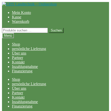
Zur
Zum
Navigation
Inhalt
Mein Konto
springen
springen
Kasse
Warenkorb
Suchen
Suchen
nach:
Menü
Shop
persönliche Lieferung
Über uns
Partner
Kontakt
Inzahlungnahme
Finanzierung
Shop
persönliche Lieferung
Über uns
Partner
Kontakt
Inzahlungnahme
Finanzierung