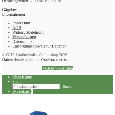
Öffnungszeiten:
7.00 bis 16.00 Uhr
Gägelow
Informationen
Impressum
AGB
Widerrufsbelehrung
Versandkosten
Datenschutz
Entsorgungshinweis für Batterien
© GHS Landtechnik - Onlineshop 2026
Datenschutz
Erstellt mit WooCommerce
.
Vertrag widerrufen
Mein Konto
Suche
Suchen
Suchen
nach:
Warenkorb
0