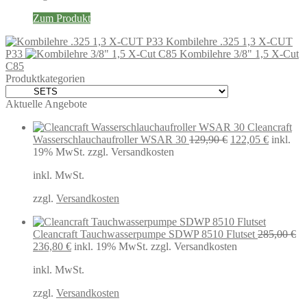
Zum Produkt
Kombilehre .325 1,3 X-CUT
P33
Kombilehre 3/8" 1,5 X-Cut
C85
Produktkategorien
Aktuelle Angebote
Cleancraft
Ursprünglicher
Aktuelle
Wasserschlauchaufroller WSAR 30
129,90
€
122,05
€
inkl.
Preis
Preis
19% MwSt.
zzgl. Versandkosten
war:
ist:
inkl. MwSt.
129,90 €
122,05 €
zzgl.
Versandkosten
Cleancraft Tauchwasserpumpe SDWP 8510 Flutset
285,00
€
Ursprünglicher
Aktueller
236,80
€
inkl. 19% MwSt.
zzgl. Versandkosten
Preis
Preis
inkl. MwSt.
war:
ist:
285,00 €
236,80 €.
zzgl.
Versandkosten