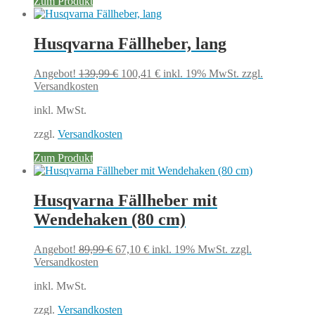
Zum Produkt
Husqvarna Fällheber, lang
Ursprünglicher
Aktueller
Angebot!
139,99
€
100,41
€
inkl. 19% MwSt.
zzgl.
Preis
Preis
Versandkosten
war:
ist:
inkl. MwSt.
139,99 €
100,41 €.
zzgl.
Versandkosten
Zum Produkt
Husqvarna Fällheber mit
Wendehaken (80 cm)
Ursprünglicher
Aktueller
Angebot!
89,99
€
67,10
€
inkl. 19% MwSt.
zzgl.
Preis
Preis
Versandkosten
war:
ist:
inkl. MwSt.
89,99 €
67,10 €.
zzgl.
Versandkosten