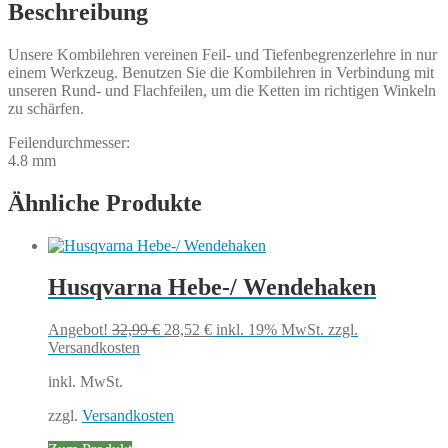
Menge
Beschreibung
Unsere Kombilehren vereinen Feil- und Tiefenbegrenzerlehre in nur
einem Werkzeug. Benutzen Sie die Kombilehren in Verbindung mit
unseren Rund- und Flachfeilen, um die Ketten im richtigen Winkeln
zu schärfen.
Feilendurchmesser:
4.8 mm
Ähnliche Produkte
Husqvarna Hebe-/ Wendehaken
Ursprünglicher
Aktueller
Angebot!
32,99
€
28,52
€
inkl. 19% MwSt.
zzgl.
Preis
Preis
Versandkosten
war:
ist:
inkl. MwSt.
32,99 €
28,52 €.
zzgl.
Versandkosten