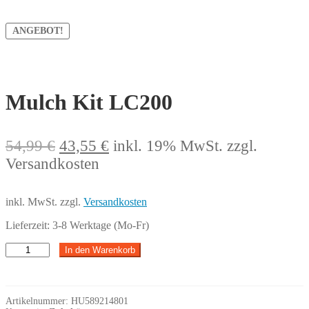
ANGEBOT!
Mulch Kit LC200
Ursprünglicher
Aktueller
54,99
€
43,55
€
inkl. 19% MwSt.
zzgl.
Preis
Preis
Versandkosten
war:
ist:
54,99 €
43,55 €.
inkl. MwSt.
zzgl.
Versandkosten
Lieferzeit:
3-8 Werktage (Mo-Fr)
Mulch
In den Warenkorb
Kit
LC200
Menge
Artikelnummer:
HU589214801