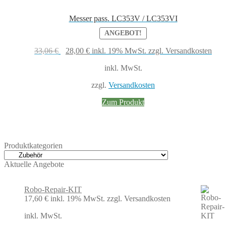
Messer pass. LC353V / LC353VI
ANGEBOT!
Ursprünglicher
Aktueller
33,06
€
28,00
€
inkl. 19% MwSt.
zzgl. Versandkosten
Preis
Preis
inkl. MwSt.
war:
ist:
33,06 €
28,00 €.
zzgl.
Versandkosten
Zum Produkt
Produktkategorien
Aktuelle Angebote
Robo-Repair-KIT
17,60
€
inkl. 19% MwSt.
zzgl. Versandkosten
inkl. MwSt.