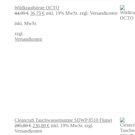
Wildkrautbürste OCTO
Ursprünglicher
Aktueller
44,99
€
36,75
€
inkl. 19% MwSt.
zzgl. Versandkosten
Preis
Preis
inkl. MwSt.
war:
ist:
44,99 €
36,75 €.
zzgl.
Versandkosten
Cleancraft Tauchwasserpumpe SDWP 8510 Flutset
Ursprünglicher
Aktueller
285,00
€
236,80
€
inkl. 19% MwSt.
zzgl.
Preis
Preis
Versandkosten