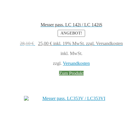
Messer pass. LC 142i / LC 142iS
ANGEBOT!
Ursprünglicher
Aktueller
28,10
€
25,00
€
inkl. 19% MwSt.
zzgl. Versandkosten
Preis
Preis
inkl. MwSt.
war:
ist:
28,10 €
25,00 €.
zzgl.
Versandkosten
Zum Produkt