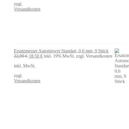
zzgl.
Versandkosten
Ersatzmesser Automower Standart, 0,6 mm, 9 Stück
Ursprünglicher
Aktueller
22,99
€
18,50
€
inkl. 19% MwSt.
zzgl. Versandkosten
Preis
Preis
inkl. MwSt.
war:
ist:
22,99 €
18,50 €.
zzgl.
Versandkosten