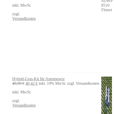
war:
ist:
inkl. MwSt.
285,00 €
236,80 €.
zzgl.
Versandkosten
Hybrid-Gras-Kit für Automower
Ursprünglicher
Aktueller
49,99
€
40,42
€
inkl. 19% MwSt.
zzgl. Versandkosten
Preis
Preis
inkl. MwSt.
war:
ist:
49,99 €
40,42 €.
zzgl.
Versandkosten