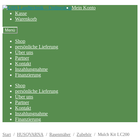
Zur
Zum
Mein Konto
Navigation
Inhalt
Kasse
springen
springen
Warenkorb
Menü
Shop
persönliche Lieferung
Über uns
Partner
Kontakt
Inzahlungnahme
Finanzierung
Shop
persönliche Lieferung
Über uns
Partner
Kontakt
Inzahlungnahme
Finanzierung
Start
/
HUSQVARNA
/
Rasenmäher
/
Zubehör
/
Mulch Kit LC200