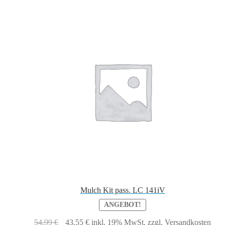
Mulch Kit pass. LC 141iV
ANGEBOT!
Ursprünglicher
Aktueller
54,99
€
43,55
€
inkl. 19% MwSt.
zzgl. Versandkosten