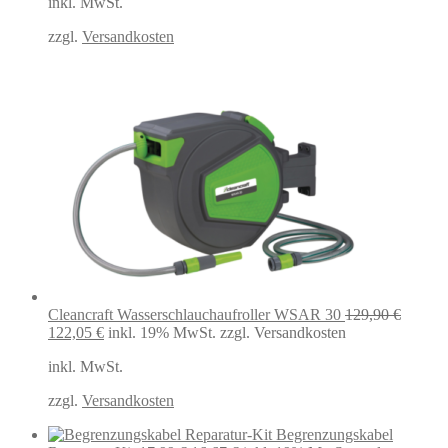
inkl. MwSt.
war:
ist:
130,78 €
88,75 €.
zzgl.
Versandkosten
Cleancraft Wasserschlauchaufroller WSAR 30
129,90
€
Ursprünglicher
Aktueller
122,05
€
inkl. 19% MwSt.
zzgl. Versandkosten
Preis
Preis
inkl. MwSt.
war:
ist:
129,90 €
122,05 €.
zzgl.
Versandkosten
Begrenzungskabel