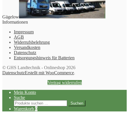
Gägelow
Informationen
Impressum
AGB
Widerrufsbelehrung
Versandkosten
Datenschutz
Entsorgungshinweis für Batterien
© GHS Landtechnik - Onlineshop 2026
Datenschutz
Erstellt mit WooCommerce
.
Vertrag widerrufen
Mein Konto
Suche
Suchen
Suchen
nach:
Warenkorb
0