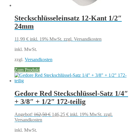
Steckschlüsseleinsatz 12-Kant 1/2″
24mm
11,99
€
inkl. 19% MwSt.
zzgl. Versandkosten
inkl. MwSt.
zzgl.
Versandkosten
Zum Produkt
Gedore Red Steckschlüssel-Satz 1/4″
+ 3/8″ + 1/2″ 172-teilig
Ursprünglicher
Aktueller
Angebot!
162,50
€
146,25
€
inkl. 19% MwSt.
zzgl.
Preis
Preis
Versandkosten
war:
ist:
inkl. MwSt.
162,50 €
146,25 €.