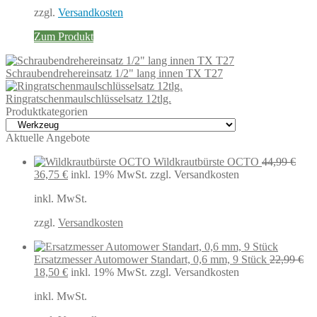
zzgl.
Versandkosten
Zum Produkt
Schraubendrehereinsatz 1/2" lang innen TX T27
Ringratschenmaulschlüsselsatz 12tlg.
Produktkategorien
Aktuelle Angebote
Wildkrautbürste OCTO
44,99
€
Ursprünglicher
Aktueller
36,75
€
inkl. 19% MwSt.
zzgl. Versandkosten
Preis
Preis
inkl. MwSt.
war:
ist:
44,99 €
36,75 €.
zzgl.
Versandkosten
Ersatzmesser Automower Standart, 0,6 mm, 9 Stück
22,99
€
Ursprünglicher
Aktueller
18,50
€
inkl. 19% MwSt.
zzgl. Versandkosten
Preis
Preis
inkl. MwSt.
war:
ist:
22,99 €
18,50 €.