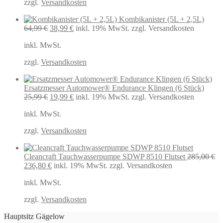
zzgl.
Versandkosten
Kombikanister (5L + 2,5L)
Ursprünglicher
Aktueller
64,99
€
38,99
€
inkl. 19% MwSt.
zzgl. Versandkosten
Preis
Preis
inkl. MwSt.
war:
ist:
64,99 €
38,99 €.
zzgl.
Versandkosten
Ersatzmesser Automower® Endurance Klingen (6 Stück)
Ursprünglicher
Aktueller
25,99
€
19,99
€
inkl. 19% MwSt.
zzgl. Versandkosten
Preis
Preis
inkl. MwSt.
war:
ist:
25,99 €
19,99 €.
zzgl.
Versandkosten
Cleancraft Tauchwasserpumpe SDWP 8510 Flutset
285,00
€
Ursprünglicher
Aktueller
236,80
€
inkl. 19% MwSt.
zzgl. Versandkosten
Preis
Preis
inkl. MwSt.
war:
ist:
285,00 €
236,80 €.
zzgl.
Versandkosten
Hauptsitz Gägelow