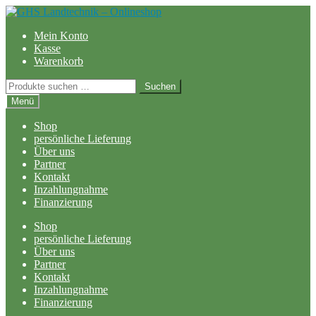
Zur
Zum
Navigation
Inhalt
Mein Konto
springen
springen
Kasse
Warenkorb
Suchen
Suchen
nach:
Menü
Shop
persönliche Lieferung
Über uns
Partner
Kontakt
Inzahlungnahme
Finanzierung
Shop
persönliche Lieferung
Über uns
Partner
Kontakt
Inzahlungnahme
Finanzierung