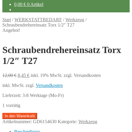
0,00
€
0 Artikel
Start
/
WERKSTATTBEDARF
/
Werkzeug
/
Schraubendrehereinsatz Torx 1/2″ T27
Angebot!
Schraubendrehereinsatz Torx
1/2″ T27
Ursprünglicher
Aktueller
12,00
€
8,45
€
inkl. 19% MwSt.
zzgl. Versandkosten
Preis
Preis
inkl. MwSt.
zzgl.
Versandkosten
war:
ist:
12,00 €
8,45 €.
Lieferzeit:
3-8 Werktage (Mo-Fr)
1 vorrätig
Schraubendrehereinsatz
In den Warenkorb
Torx
Artikelnummer:
GD6154630
Kategorie:
Werkzeug
1/2"
T27
Beschreibung