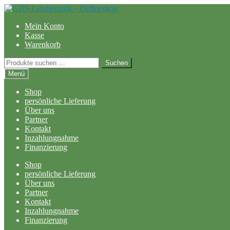
Zur
Zum
Navigation
Inhalt
Mein Konto
springen
springen
Kasse
Warenkorb
Suchen
Suchen
nach:
Menü
Shop
persönliche Lieferung
Über uns
Partner
Kontakt
Inzahlungnahme
Finanzierung
Shop
persönliche Lieferung
Über uns
Partner
Kontakt
Inzahlungnahme
Finanzierung