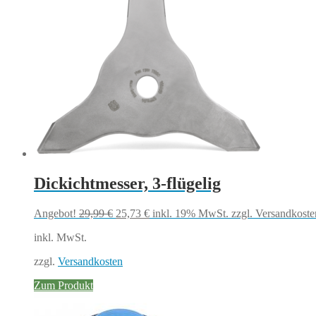
Dickichtmesser, 3-flügelig
Ursprünglicher
Aktueller
Angebot!
29,99
€
25,73
€
inkl. 19% MwSt.
zzgl. Versandkoste
Preis
Preis
inkl. MwSt.
war:
ist:
29,99 €
25,73 €.
zzgl.
Versandkosten
Zum Produkt