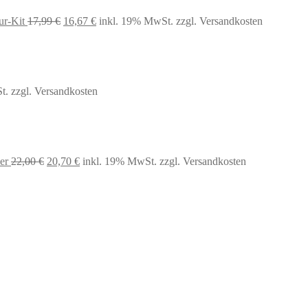
Ursprünglicher
Aktueller
ur-Kit
17,99
€
16,67
€
inkl. 19% MwSt.
zzgl. Versandkosten
Preis
Preis
war:
ist:
17,99 €
16,67 €.
t.
zzgl. Versandkosten
Ursprünglicher
Aktueller
er
22,00
€
20,70
€
inkl. 19% MwSt.
zzgl. Versandkosten
Preis
Preis
war:
ist:
22,00 €
20,70 €.
Ursprünglicher
Aktueller
Preis
Preis
war:
ist:
69,99 €
53,00 €.