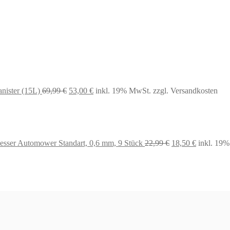
anister (15L)
69,99
€
53,00
€
inkl. 19% MwSt.
zzgl. Versandkosten
Ursprünglicher
Aktueller
esser Automower Standart, 0,6 mm, 9 Stück
22,99
€
18,50
€
inkl. 19
Preis
Preis
war:
ist:
22,99 €
18,50 €.