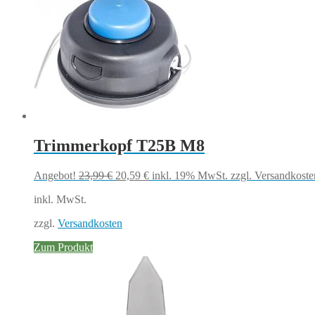
Trimmerkopf T25B M8
Ursprünglicher
Aktueller
Angebot!
23,99
€
20,59
€
inkl. 19% MwSt.
zzgl. Versandkoste
Preis
Preis
inkl. MwSt.
war:
ist:
23,99 €
20,59 €.
zzgl.
Versandkosten
Zum Produkt