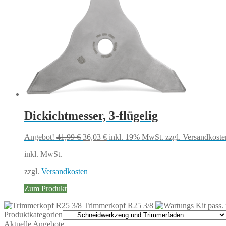
Dickichtmesser, 3-flügelig
Ursprünglicher
Aktueller
Angebot!
41,99
€
36,03
€
inkl. 19% MwSt.
zzgl. Versandkoste
Preis
Preis
inkl. MwSt.
war:
ist:
41,99 €
36,03 €.
zzgl.
Versandkosten
Zum Produkt
Trimmerkopf R25 3/8
Produktkategorien
Aktuelle Angebote