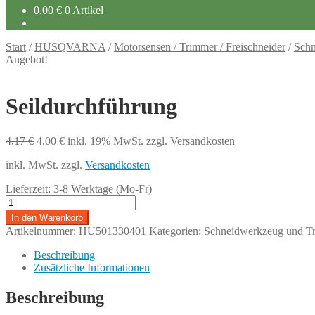
0,00
€
0 Artikel
Start
/
HUSQVARNA
/
Motorsensen / Trimmer / Freischneider
/
Schn
Angebot!
Seildurchführung
Ursprünglicher
Aktueller
4,17
€
4,00
€
inkl. 19% MwSt.
zzgl. Versandkosten
Preis
Preis
inkl. MwSt.
zzgl.
Versandkosten
war:
ist:
4,17 €
4,00 €.
Lieferzeit:
3-8 Werktage (Mo-Fr)
Seildurchführung
Menge
In den Warenkorb
Artikelnummer:
HU501330401
Kategorien:
Schneidwerkzeug und T
Beschreibung
Zusätzliche Informationen
Beschreibung