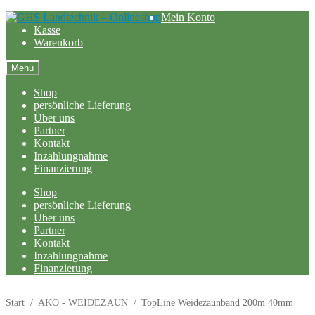
Zur
Zum
Mein Konto
Navigation
Inhalt
Kasse
springen
springen
Warenkorb
Menü
Shop
persönliche Lieferung
Über uns
Partner
Kontakt
Inzahlungnahme
Finanzierung
Shop
persönliche Lieferung
Über uns
Partner
Kontakt
Inzahlungnahme
Finanzierung
Start
/
AKO - WEIDEZAUN
/
TopLine Weidezaunband 200m 40mm