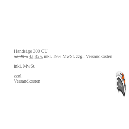
Handsäge 300 CU
Ursprünglicher
Aktueller
52,99
€
43,85
€
inkl. 19% MwSt.
zzgl. Versandkosten
Preis
Preis
inkl. MwSt.
war:
ist:
52,99 €
43,85 €.
zzgl.
Versandkosten