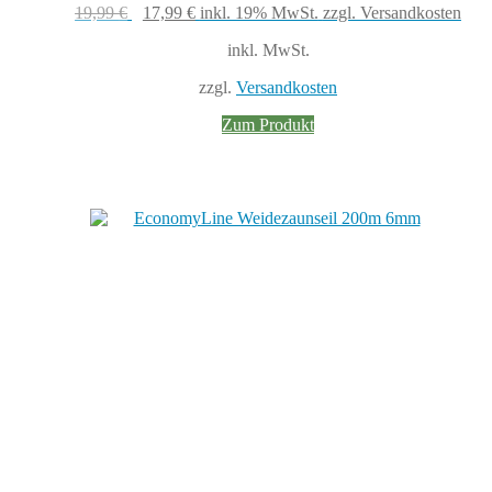
Ursprünglicher
Aktueller
19,99
€
17,99
€
inkl. 19% MwSt.
zzgl. Versandkosten
Preis
Preis
inkl. MwSt.
war:
ist:
19,99 €
17,99 €.
zzgl.
Versandkosten
Zum Produkt