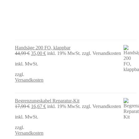
Handsäge 200 FO, klappbar
Ursprünglicher
Aktueller
44,99
€
35,00
€
inkl. 19% MwSt.
zzgl. Versandkosten
Preis
Preis
inkl. MwSt.
war:
ist:
44,99 €
35,00 €.
zzgl.
Versandkosten
Begrenzungskabel Reparatur-Kit
Ursprünglicher
Aktueller
17,99
€
16,67
€
inkl. 19% MwSt.
zzgl. Versandkosten
Preis
Preis
inkl. MwSt.
war:
ist:
17,99 €
16,67 €.
zzgl.
Versandkosten