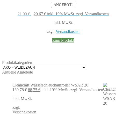
ANGEBOT!
Ursprünglicher
Aktueller
21,99
€
20,67
€
inkl. 19% MwSt.
zzgl. Versandkosten
Preis
Preis
inkl. MwSt.
war:
ist:
21,99 €
20,67 €.
zzgl.
Versandkosten
Zum Produkt
Produktkategorien
Aktuelle Angebote
Cleancraft Wasserschlauchaufroller WSAR 20
Ursprünglicher
Aktueller
130,78
€
88,75
€
inkl. 19% MwSt.
zzgl. Versandkosten
Preis
Preis
inkl. MwSt.
war:
ist:
130,78 €
88,75 €.
zzgl.
Versandkosten