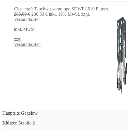
Cleancraft Tauchwasserpumpe SDWP 8510 Flutset
Ursprünglicher
Aktueller
285,00
€
236,80
€
inkl. 19% MwSt.
zzgl.
Preis
Preis
Versandkosten
war:
ist:
inkl. MwSt.
285,00 €
236,80 €.
zzgl.
Versandkosten
Hauptsitz Gägelow
Klützer Straße 2