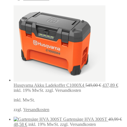
Ursprünglich
Aktu
Husqvarna Akku Ladekoffer C1000X4
549,00
€
437,89
€
Preis
Preis
inkl. 19% MwSt.
zzgl. Versandkosten
war:
ist:
inkl. MwSt.
549,00 €
437,
zzgl.
Versandkosten
Gartensäge HVA 300ST
49,99
€
Ursprünglicher
Aktueller
48,58
€
inkl. 19% MwSt.
zzgl. Versandkosten