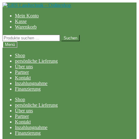
Zur
Zum
Navigation
Inhalt
Mein Konto
springen
springen
Kasse
Warenkorb
Suchen
Suchen
nach:
Menü
Shop
persönliche Lieferung
Über uns
Partner
Kontakt
Inzahlungnahme
Finanzierung
Shop
persönliche Lieferung
Über uns
Partner
Kontakt
Inzahlungnahme
Finanzierung