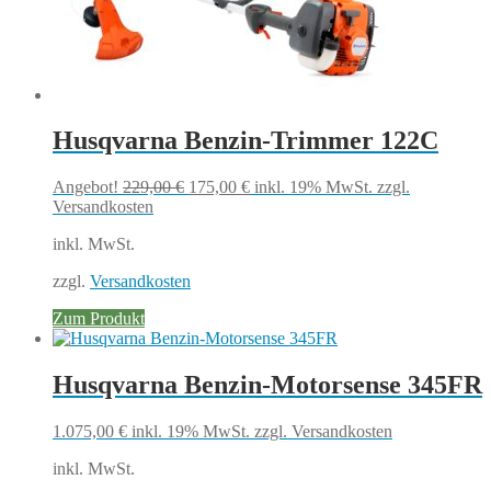
Husqvarna Benzin-Trimmer 122C
Ursprünglicher
Aktueller
Angebot!
229,00
€
175,00
€
inkl. 19% MwSt.
zzgl.
Preis
Preis
Versandkosten
war:
ist:
inkl. MwSt.
229,00 €
175,00 €.
zzgl.
Versandkosten
Zum Produkt
Husqvarna Benzin-Motorsense 345FR
1.075,00
€
inkl. 19% MwSt.
zzgl. Versandkosten
inkl. MwSt.