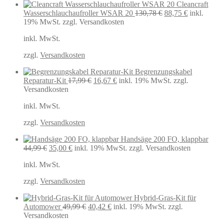
Cleancraft
Ursprünglicher
Aktueller
Wasserschlauchaufroller WSAR 20
130,78
€
88,75
€
inkl.
Preis
Preis
19% MwSt.
zzgl. Versandkosten
war:
ist:
inkl. MwSt.
130,78 €
88,75 €.
zzgl.
Versandkosten
Begrenzungskabel
Ursprünglicher
Aktueller
Reparatur-Kit
17,99
€
16,67
€
inkl. 19% MwSt.
zzgl.
Preis
Preis
Versandkosten
war:
ist:
inkl. MwSt.
17,99 €
16,67 €.
zzgl.
Versandkosten
Handsäge 200 FO, klappbar
Ursprünglicher
Aktueller
44,99
€
35,00
€
inkl. 19% MwSt.
zzgl. Versandkosten
Preis
Preis
inkl. MwSt.
war:
ist:
44,99 €
35,00 €.
zzgl.
Versandkosten
Hybrid-Gras-Kit für
Ursprünglicher
Aktueller
Automower
49,99
€
40,42
€
inkl. 19% MwSt.
zzgl.
Preis
Preis
Versandkosten