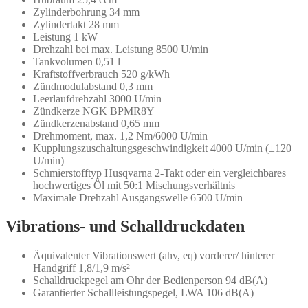
Zylinderbohrung 34 mm
Zylindertakt 28 mm
Leistung 1 kW
Drehzahl bei max. Leistung 8500 U/min
Tankvolumen 0,51 l
Kraftstoffverbrauch 520 g/kWh
Zündmodulabstand 0,3 mm
Leerlaufdrehzahl 3000 U/min
Zündkerze NGK BPMR8Y
Zündkerzenabstand 0,65 mm
Drehmoment, max. 1,2 Nm/6000 U/min
Kupplungszuschaltungsgeschwindigkeit 4000 U/min (±120
U/min)
Schmierstofftyp Husqvarna 2-Takt oder ein vergleichbares
hochwertiges Öl mit 50:1 Mischungsverhältnis
Maximale Drehzahl Ausgangswelle 6500 U/min
Vibrations- und Schalldruckdaten
Äquivalenter Vibrationswert (ahv, eq) vorderer/ hinterer
Handgriff 1,8/1,9 m/s²
Schalldruckpegel am Ohr der Bedienperson 94 dB(A)
Garantierter Schallleistungspegel, LWA 106 dB(A)