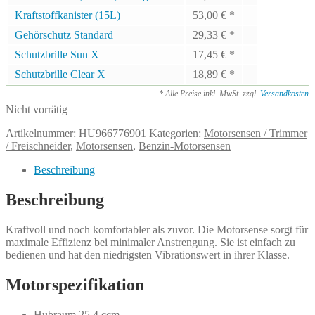
Kraftstoffkanister (15L)
53,00
€
*
Gehörschutz Standard
29,33
€
*
Schutzbrille Sun X
17,45
€
*
Schutzbrille Clear X
18,89
€
*
* Alle Preise inkl. MwSt. zzgl.
Versandkosten
Nicht vorrätig
Artikelnummer:
HU966776901
Kategorien:
Motorsensen / Trimmer
/ Freischneider
,
Motorsensen
,
Benzin-Motorsensen
Beschreibung
Beschreibung
Kraftvoll und noch komfortabler als zuvor. Die Motorsense sorgt für
maximale Effizienz bei minimaler Anstrengung. Sie ist einfach zu
bedienen und hat den niedrigsten Vibrationswert in ihrer Klasse.
Motorspezifikation
Hubraum 25,4 ccm