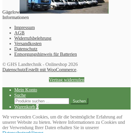
Gägelow
Informationen
Impressum
AGB
Widerrufsbelehrung
Versandkosten
Datenschutz
Entsorgungshinweis für Batterien
© GHS Landtechnik - Onlineshop 2026
Datenschutz
Erstellt mit WooCommerce
.
Vertrag widerrufen
Mein Konto
Suche
Suchen
Suchen
nach:
Warenkorb
0
Wir verwenden Cookies, um dir die bestmögliche Erfahrung auf
unserer Website zu bieten. Weitere Informationen zu Cookies und
der Verwendung Ihrer Daten erhalten Sie in unserer
Datenschutzerklärung
.