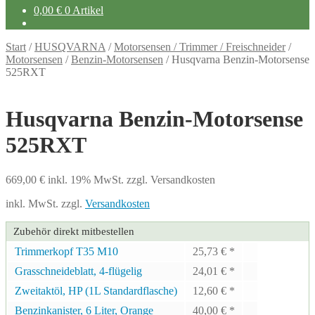
0,00
€
0 Artikel
Start
/
HUSQVARNA
/
Motorsensen / Trimmer / Freischneider
/
Motorsensen
/
Benzin-Motorsensen
/
Husqvarna Benzin-Motorsense
525RXT
Husqvarna Benzin-Motorsense
525RXT
669,00
€
inkl. 19% MwSt.
zzgl. Versandkosten
inkl. MwSt.
zzgl.
Versandkosten
Zubehör direkt mitbestellen
Trimmerkopf T35 M10
25,73
€
*
Grasschneideblatt, 4-flügelig
24,01
€
*
Zweitaktöl, HP (1L Standardflasche)
12,60
€
*
Benzinkanister, 6 Liter, Orange
40,00
€
*