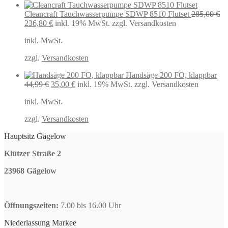
Cleancraft Tauchwasserpumpe SDWP 8510 Flutset
285,00
€
Ursprünglicher
Aktueller
236,80
€
inkl. 19% MwSt.
zzgl. Versandkosten
Preis
Preis
inkl. MwSt.
war:
ist:
285,00 €
236,80 €.
zzgl.
Versandkosten
Handsäge 200 FO, klappbar
Ursprünglicher
Aktueller
44,99
€
35,00
€
inkl. 19% MwSt.
zzgl. Versandkosten
Preis
Preis
inkl. MwSt.
war:
ist:
44,99 €
35,00 €.
zzgl.
Versandkosten
Hauptsitz Gägelow
Klützer Straße 2
23968 Gägelow
Öffnungszeiten:
7.00 bis 16.00 Uhr
Niederlassung Markee