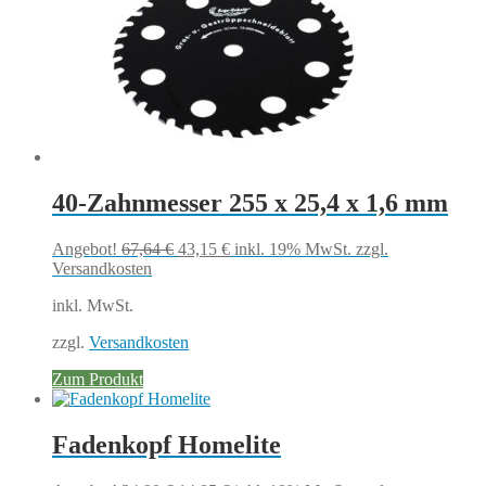
40-Zahnmesser 255 x 25,4 x 1,6 mm
Ursprünglicher
Aktueller
Angebot!
67,64
€
43,15
€
inkl. 19% MwSt.
zzgl.
Preis
Preis
Versandkosten
war:
ist:
inkl. MwSt.
67,64 €
43,15 €.
zzgl.
Versandkosten
Zum Produkt
Fadenkopf Homelite