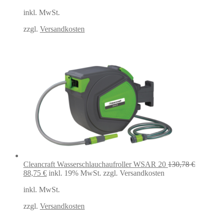
war:
ist:
inkl. MwSt.
49,99 €
40,42 €.
zzgl.
Versandkosten
Cleancraft Wasserschlauchaufroller WSAR 20
130,78
€
Ursprünglicher
Aktueller
88,75
€
inkl. 19% MwSt.
zzgl. Versandkosten
Preis
Preis
inkl. MwSt.
war:
ist:
130,78 €
88,75 €.
zzgl.
Versandkosten