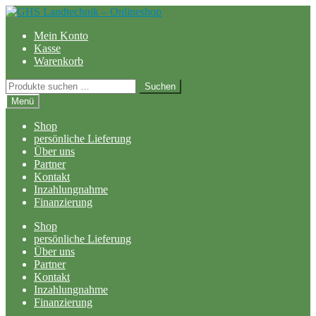
Zur
Zum
Navigation
Inhalt
Mein Konto
springen
springen
Kasse
Warenkorb
Suchen
Suchen
nach:
Menü
Shop
persönliche Lieferung
Über uns
Partner
Kontakt
Inzahlungnahme
Finanzierung
Shop
persönliche Lieferung
Über uns
Partner
Kontakt
Inzahlungnahme
Finanzierung