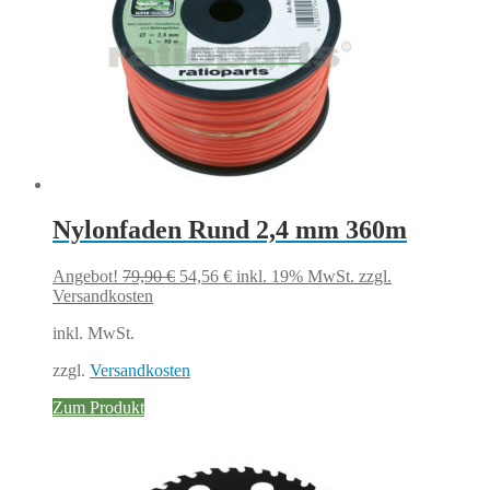
Nylonfaden Rund 2,4 mm 360m
Ursprünglicher
Aktueller
Angebot!
79,90
€
54,56
€
inkl. 19% MwSt.
zzgl.
Preis
Preis
Versandkosten
war:
ist:
inkl. MwSt.
79,90 €
54,56 €.
zzgl.
Versandkosten
Zum Produkt