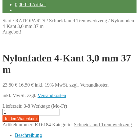
0,00
€
0 Artikel
Start
/
RATIOPARTS
/
Schneid- und Trennwerkzeug
/
Nylonfaden
4-Kant 3,0 mm 37 m
Angebot!
Nylonfaden 4-Kant 3,0 mm 37
m
Ursprünglicher
Aktueller
23,50
€
16,50
€
inkl. 19% MwSt.
zzgl. Versandkosten
Preis
Preis
inkl. MwSt.
zzgl.
Versandkosten
war:
ist:
23,50 €
16,50 €.
Lieferzeit:
3-8 Werktage (Mo-Fr)
Nylonfaden
4-
In den Warenkorb
Kant
Artikelnummer:
RT6184
Kategorie:
Schneid- und Trennwerkzeug
3,0
mm
Beschreibung