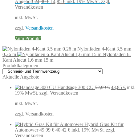
Ursprünglicher
Aktueller
Angebot!
24,90
€
14,85
€
inkl. 19% MwSt.
zzgl.
Preis
Preis
Versandkosten
war:
ist:
inkl. MwSt.
24,90 €
14,85 €.
zzgl.
Versandkosten
Zum Produkt
Nylonfaden 4-Kant 3,5 mm
0,26 m
Nylonfaden 6-
Kant Alucut 1,6 mm 15 m
Produktkategorien
Aktuelle Angebote
Ursprüngliche
Aktuel
Handsäge 300 CU
52,99
€
43,85
€
inkl.
Preis
Preis
19% MwSt.
zzgl. Versandkosten
war:
ist:
inkl. MwSt.
52,99 €
43,85 
zzgl.
Versandkosten
Hybrid-Gras-Kit für
Ursprünglicher
Aktueller
Automower
49,99
€
40,42
€
inkl. 19% MwSt.
zzgl.
Preis
Preis
Versandkosten