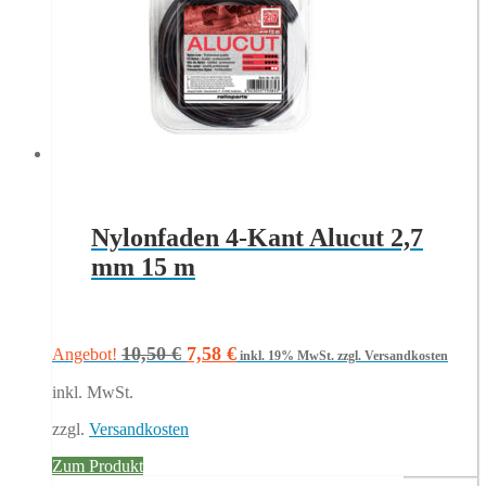
Nylonfaden 4-Kant Alucut 2,7
mm 15 m
Ursprünglicher
Aktueller
10,50
€
7,58
€
Angebot!
inkl. 19% MwSt.
zzgl. Versandkosten
Preis
Preis
inkl. MwSt.
war:
ist:
10,50 €
7,58 €.
zzgl.
Versandkosten
Zum Produkt