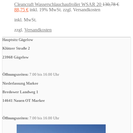
Cleancraft Wasserschlauchaufroller WSAR 20
130,78
€
Ursprünglicher
Aktueller
88,75
€
inkl. 19% MwSt.
zzgl. Versandkosten
Preis
Preis
inkl. MwSt.
war:
ist:
130,78 €
88,75 €.
zzgl.
Versandkosten
Hauptsitz Gägelow
Klützer Straße 2
23968 Gägelow
Öffnungszeiten:
7.00 bis 16.00 Uhr
Niederlassung Markee
Bredower Landweg 1
14641 Nauen OT Markee
Öffnungszeiten:
7.00 bis 16.00 Uhr