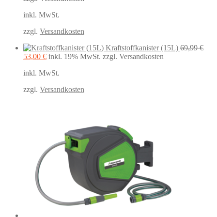
war:
ist:
inkl. MwSt.
64,99 €
38,99 €.
zzgl.
Versandkosten
Kraftstoffkanister (15L)
69,99
€
Ursprünglicher
Aktueller
53,00
€
inkl. 19% MwSt.
zzgl. Versandkosten
Preis
Preis
inkl. MwSt.
war:
ist:
69,99 €
53,00 €.
zzgl.
Versandkosten