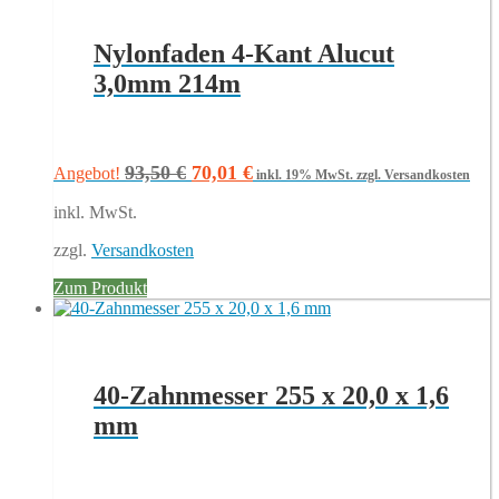
Nylonfaden 4-Kant Alucut
3,0mm 214m
Ursprünglicher
Aktueller
93,50
€
70,01
€
Angebot!
inkl. 19% MwSt.
zzgl. Versandkosten
Preis
Preis
inkl. MwSt.
war:
ist:
93,50 €
70,01 €.
zzgl.
Versandkosten
Zum Produkt
40-Zahnmesser 255 x 20,0 x 1,6
mm