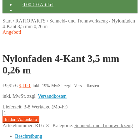
0,00
€
0 Artikel
Start
/
RATIOPARTS
/
Schneid- und Trennwerkzeug
/
Nylonfaden
4-Kant 3,5 mm 0,26 m
Angebot!
Nylonfaden 4-Kant 3,5 mm
0,26 m
Ursprünglicher
Aktueller
19,95
€
9,10
€
inkl. 19% MwSt.
zzgl. Versandkosten
Preis
Preis
inkl. MwSt.
zzgl.
Versandkosten
war:
ist:
19,95 €
9,10 €.
Lieferzeit:
3-8 Werktage (Mo-Fr)
Nylonfaden
4-
In den Warenkorb
Kant
Artikelnummer:
RT6181
Kategorie:
Schneid- und Trennwerkzeug
3,5
mm
Beschreibung